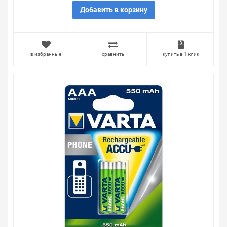
соответствии с Законом Российской Федерации «О
Добавить в корзину
защите прав потребителя». Это не значит, что нужно
тратить много времени на решение проблемы.
Правила, согласно которым урегулируется проблема,
очень простые. Мы просто заменяем некачественный
в избранные
сравнить
купить в 1 клик
товар на то, который соответствует ожиданиям, или
возвращаем деньги.
Наличие Аккумулятор AAA VARTA Phone Power HR03
800мАч (упаковка 2шт) 4008496330867 на складе
уточняйте у менеджера. Также можно получить
консультацию по тому, что мы продаем, узнать
преимущества конкретного товара, получить
информацию об отличительных особенностях товара,
который вы собираетесь купить. Мы всегда рады
помочь, посоветовать, рассказать подробно о товарах
из нашего ассортимента.
Свяжитесь с нами любым способом, который для вас
наиболее удобен. С удовольствием ответим на все
вопросы.