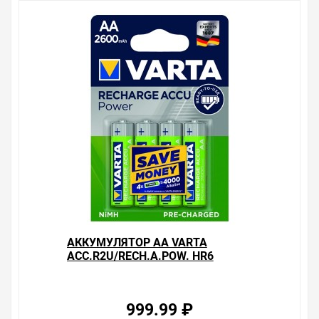
Мы предлагаем большой выбор товаров из категории
Аккумуляторы AAA, AA, Крона, D, C (LR03, LR6, HR9V,
HR14, HR20)
по хорошим ценам. Уверены, что вы найдете на нашем
сайте именно то, что искали, потратив на это минимум
времени. Есть поиск по позициям.
Весь товар сертифицирован, отвечает требованиям
качества. Мы работаем с проверенными
поставщиками, продаем товар от давно
зарекомендовавших себя брендов.
Быстрая доставка в любой город – несколько
вариантов, вы всегда можете выбрать наиболее
удобный. Аккумулятор крона VARTA
ACC.R2U/RECH.A.POW. HR9V 200мАч (упаковка 1шт)
56722 550814 , можно получить в пункте выдачи, или
АККУМУЛЯТОР AA VARTA
заказать курьерскую доставку до двери. Закажите
ACC.R2U/RECH.A.POW. HR6
выгодную доставку в Ваш город или прямо к вашей
2600МАЧ (УПАКОВКА 4ШТ)
двери. Это удобнее, чем объезжать магазины, тратить
4008496745975
время, выбирать из того, что предлагают, а не
покупать то, что нужно, что хочется.
999.99 ₽