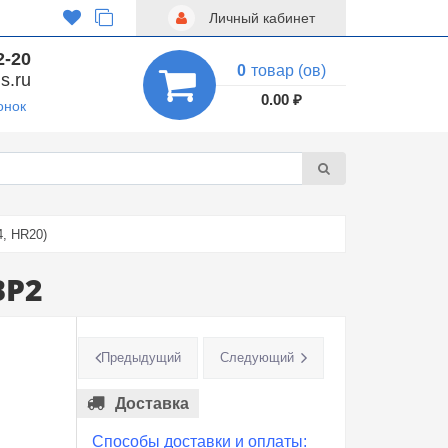
Личный кабинет
2-20
0
товар (ов)
s.ru
0.00 ₽
онок
4, HR20)
BP2
Предыдущий
Следующий
Доставка
Способы доставки и оплаты: