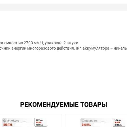
r емкостью 2700 мА.Ч, упаковка 2 штуки
точник энергии многоразового действия.Тип аккумулятора – нике
анном сайте справочная информация о товарах не является оферт
удовольствием помогут Вам в выборе оборудования и оформлении н
РЕКОМЕНДУЕМЫЕ ТОВАРЫ
ть внешний вид, технические характеристики и комплектацию без 
0-HR6-BP2 , у нас всегда одни из лучших. Сравните с прайсом в друг