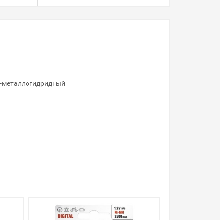
ль-металлогидридный
ой, наличие и стоимость оборудования
а него заказа.
уведомления.
их магазинах, и вы поймете, что у нас