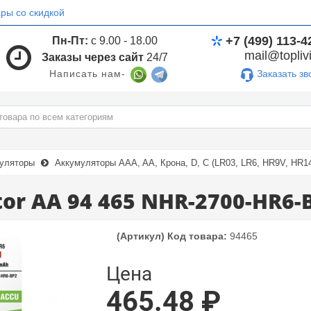
ры со скидкой
+7 (499) 113-4
Пн-Пт:
с 9.00 - 18.00
mail@toplivi
Заказы через сайт
24/7
Заказать зв
Написать нам-
муляторы
Аккумуляторы AAA, AA, Крона, D, C (LR03, LR6, HR9V, HR1
or AA 94 465 NHR-2700-HR6-
(Артикул) Код товара:
94465
Цена
465.48 ₽