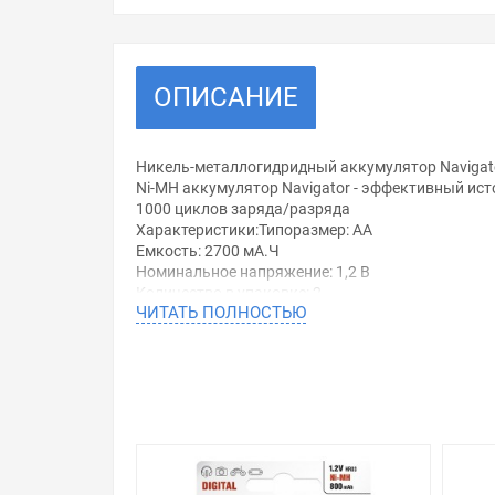
ОПИСАНИЕ
Никель-металлогидридный аккумулятор Navigato
Ni-MH аккумулятор Navigator - эффективный ис
1000 циклов заряда/разряда
Характеристики:Типоразмер: АА
Емкость: 2700 мА.Ч
Номинальное напряжение: 1,2 В
Количество в упаковке: 2
ЧИТАТЬ ПОЛНОСТЬЮ
Уважаемые покупатели.
Обращаем Ваше внимание, что размещенная на д
необходимо уточнить у менеджеров, которые с 
Производитель оставляет за собой право изменя
Цена на Аккумулятор Navigator AA 94 465 NHR-270