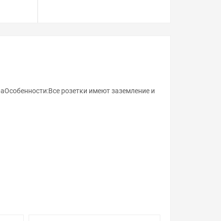
раОсобенности:Все розетки имеют заземление и
ой, наличие и стоимость оборудования
а него заказа.