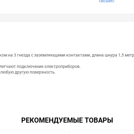
Легран)
ком на 3 гнезда с заземляющими контактами, длина шнура 1,5 мет
легчают подключение электроприборов.
 любую другую поверхность.
анном сайте справочная информация о товарах не является оферт
РЕКОМЕНДУЕМЫЕ ТОВАРЫ
удовольствием помогут Вам в выборе оборудования и оформлении н