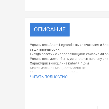
ОПИСАНИЕ
Удлинитель Anam Legrand c выключателем и бло
защитные шторки.
Гнезда розетки с направляющими канавками об
Удлинитель может быть установлен на стену или
Характеристики:Длина кабеля: 1,5 м
Максимальная мощность: 3500 Вт
Максимальная нагрузка: 16 А
ЧИТАТЬ ПОЛНОСТЬЮ
Количество розеток (евро) с заземлением: 3 шт
Уважаемые покупатели.
Обращаем Ваше внимание, что размещенная на д
необходимо уточнить у менеджеров, которые с 