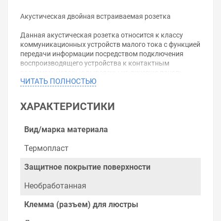
Акустическая двойная встраиваемая розетка
Данная акустическая розетка относится к классу
коммуникационных устройств малого тока с функцией
передачи информации посредством подключения
воспроизводящего устройства к контактным
разъемам, которые выведены на лицевую панель.
ЧИТАТЬ ПОЛНОСТЬЮ
Подобное изделие входит серию Атлас Дизайн,
запущенную в производство французской компанией
Шнайдер Электрик.
ХАРАКТЕРИСТИКИ
Декоративная накладка акустической розетки
поддерживает общий дизайн оформления внешнего
Вид/марка материала
вида изделий в стиле «техно». Она изготовлена в
форме правильного четырехугольника, окрашенного в
Термопласт
цвет жемчуга. Материал, из которого выполнена
панель, - специальный унифицированный пластикат,
Защитное покрытие поверхности
обладающий очень высоким показателем прочности,
а также инертностью к воздействию отрицательных
Необработанная
атмосферных явлений и лучевой активности
(ультрафиолет), к тому же наделен бактерицидными
Клемма (разъем) для люстры
свойствами.