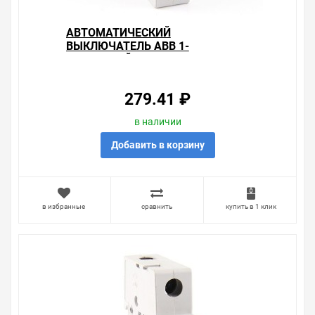
сайте именно то, что искали, потратив на это минимум
времени. Есть поиск по позициям.
АВТОМАТИЧЕСКИЙ
ВЫКЛЮЧАТЕЛЬ ABB 1-
Весь товар сертифицирован, отвечает требованиям
ПОЛЮСНЫЙ SH201L C6
качества. Мы работаем с проверенными
(АВТОМАТ)
поставщиками, продаем товар от давно
зарекомендовавших себя брендов.
279.41 ₽
Быстрая доставка в любой город – несколько
в наличии
вариантов, вы всегда можете выбрать наиболее
Добавить в корзину
удобный. Автоматический выключатель ABB 1-
полюсный SH201L C16 (автомат) , можно получить в
пункте выдачи, или заказать курьерскую доставку до
двери. Закажите выгодную доставку в Ваш город или
прямо к вашей двери. Это удобнее, чем объезжать
в избранные
сравнить
купить в 1 клик
магазины, тратить время, выбирать из того, что
предлагают, а не покупать то, что нужно, что хочется.
Брак – это исключение в нашем ассортименте. Если он
выявлен, то возврат товара осуществляется в
соответствии с Законом Российской Федерации «О
защите прав потребителя». Это не значит, что нужно
тратить много времени на решение проблемы.