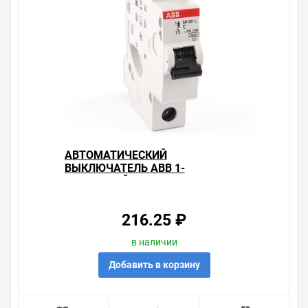
Правила, согласно которым урегулируется проблема,
очень простые. Мы просто заменяем некачественный
товар на то, который соответствует ожиданиям, или
возвращаем деньги.
Наличие Автоматический выключатель ABB 1-
полюсный SH201L C16 (автомат) на складе уточняйте
у менеджера. Также можно получить консультацию по
тому, что мы продаем, узнать преимущества
конкретного товара, получить информацию об
отличительных особенностях товара, который вы
собираетесь купить. Мы всегда рады помочь,
АВТОМАТИЧЕСКИЙ
посоветовать, рассказать подробно о товарах из
ВЫКЛЮЧАТЕЛЬ ABB 1-
нашего ассортимента.
ПОЛЮСНЫЙ SH201L C10
(АВТОМАТ)
Свяжитесь с нами любым способом, который для вас
наиболее удобен. С удовольствием ответим на все
216.25 ₽
вопросы.
в наличии
Добавить в корзину