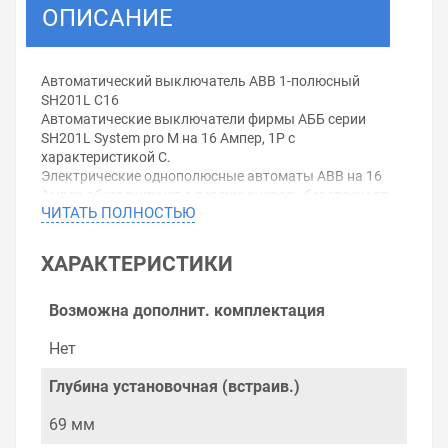
ОПИСАНИЕ
Автоматический выключатель ABB 1-полюсный
SH201L C16
Автоматические выключатели фирмы АББ серии
SH201L System pro M на 16 Ампер, 1Р с
характеристикой C.
Электрические однополюсные автоматы ABB на 16
Ампер обеспечивают в первую очередь безопасность
ЧИТАТЬ ПОЛНОСТЬЮ
работы отдельных элементов цепи от непредвиденных
перегрузок, а также помогают в вопросах
безопасности и надёжности использования
ХАРАКТЕРИСТИКИ
оборудования.
SH201L System pro M - специальная серия
автовыключателей, которая соответствует всем
Возможна дополнит. комплектация
современным требованиям и может быть
использована во всех видах зданий и сооружений
Нет
производственного и гражданского типа.
Размыкающая способность автоматов АВВ SH200L
Глубина установочная (встраив.)
System pro M делает доступным их применение на
большинстве возможных объектов. Благодаря
69 мм
корпусу, оснащённому одинарной клеммой,