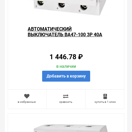
консультацию по тому, что мы продаем, узнать
преимущества конкретного товара, получить
информацию об отличительных особенностях товара,
который вы собираетесь купить. Мы всегда рады
помочь, посоветовать, рассказать подробно о товарах
АВТОМАТИЧЕСКИЙ
из нашего ассортимента.
ВЫКЛЮЧАТЕЛЬ ВА47-100 3Р 40А
10КА ХАРАКТЕРИСТИКА С TDM
Свяжитесь с нами любым способом, который для вас
(АВТОМАТ)
наиболее удобен. С удовольствием ответим на все
вопросы.
1 446.78 ₽
в наличии
Добавить в корзину
в избранные
сравнить
купить в 1 клик