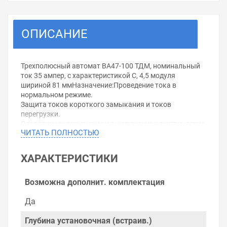
ОПИСАНИЕ
Трехполюсный автомат ВА47-100 ТДМ, номинальный
ток 35 ампер, с характеристикой С, 4,5 модуля
шириной 81 ммНазначение:Проведение тока в
нормальном режиме.
Защита токов короткого замыкания и токов
перегрузки.
Оперативное включение и выключение электрических
ЧИТАТЬ ПОЛНОСТЬЮ
цепей.
Применение:Вводно-распределительные устройства
бытовых и промышленных электроустановок.
ХАРАКТЕРИСТИКИ
Время-токовые характеристики отключенияВыбор
время-токовой характеристики отключения в
зависимости от нагрузки:
Возможна дополнит. комплектация
- Характеристика C (срабатывание в зоне свыше 5-10
In) – групповые цепи и бытовые нагрузки с
Да
умеренными пусковыми токами: электроприборы,
освещение, промышленное оборудование.
Глубина установочная (встраив.)