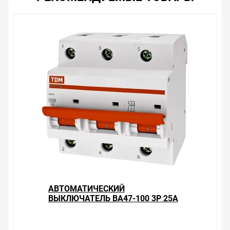
соотношение цены, качества и ассортимента.
Перечень товаров, которые мы продаем, насчитывает
десятки тысяч позиций. На сайте можно найти как
товары, пользующиеся повышенным спросом, так и
то, что в других магазинах купить сложно.
Ассортимент – это то, чему мы уделяем особое
внимание. Кроме того, ставка делается на
безопасность и качество продукции. Так же цена - 1
459.84 ₽ может быть для Вас и ниже так как у нас
действуют хорошие скидки для оптовых покупателей.
Мы предлагаем большой выбор товаров из категории
Автоматические выключатели серии ВА47-100 и
ВА47-125 TDM Electric
по хорошим ценам. Уверены, что вы найдете на нашем
сайте именно то, что искали, потратив на это минимум
времени. Есть поиск по позициям.
Весь товар сертифицирован, отвечает требованиям
АВТОМАТИЧЕСКИЙ
качества. Мы работаем с проверенными
ВЫКЛЮЧАТЕЛЬ ВА47-100 3Р 25А
поставщиками, продаем товар от давно
10КА ХАРАКТЕРИСТИКА С TDM
зарекомендовавших себя брендов.
(АВТОМАТ)
Быстрая доставка в любой город – несколько