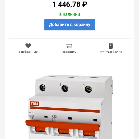
1 446.78 ₽
вариантов, вы всегда можете выбрать наиболее
удобный. Автоматический выключатель ВА47-100 3Р
в наличии
35А 10кА характеристика С TDM (автомат) , можно
получить в пункте выдачи, или заказать курьерскую
Добавить в корзину
доставку до двери. Закажите выгодную доставку в
Ваш город или прямо к вашей двери. Это удобнее, чем
объезжать магазины, тратить время, выбирать из
того, что предлагают, а не покупать то, что нужно, что
в избранные
сравнить
купить в 1 клик
хочется.
Брак – это исключение в нашем ассортименте. Если он
выявлен, то возврат товара осуществляется в
соответствии с Законом Российской Федерации «О
защите прав потребителя». Это не значит, что нужно
тратить много времени на решение проблемы.
Правила, согласно которым урегулируется проблема,
очень простые. Мы просто заменяем некачественный
товар на то, который соответствует ожиданиям, или
возвращаем деньги.
Наличие Автоматический выключатель ВА47-100 3Р
35А 10кА характеристика С TDM (автомат) на складе
уточняйте у менеджера. Также можно получить