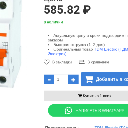
585.82 ₽
в наличии
Актуальную цену и сроки подтвердим 
заказом
Быстрая отгрузка (1–2 дня)
Оригинальный товар
TDM Electric (ТД
Электрик)
В закладки
В сравнение
Добавить в к
Купить в 1 клик
Производитель:
TDM Electric (ТД