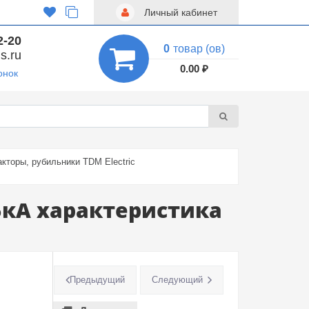
Личный кабинет
2-20
0
товар (ов)
s.ru
0.00 ₽
онок
кторы, рубильники TDM Electric
5кА характеристика
Предыдущий
Следующий