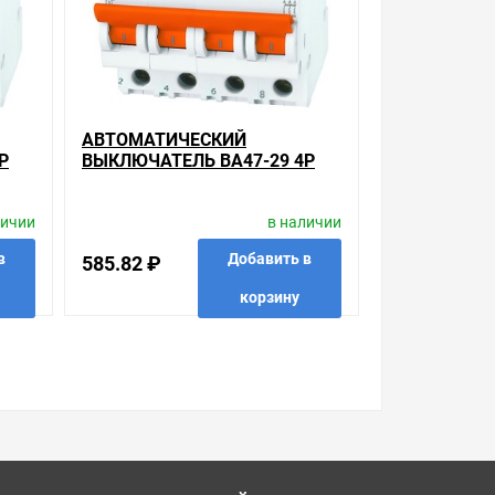
 с Законом Российской Федерации «О защите прав
урегулируется проблема, очень простые. Мы
у менеджера. Также можно получить
ительных особенностях товара, который вы
АВТОМАТИЧЕСКИЙ
а.
Р
ВЫКЛЮЧАТЕЛЬ ВА47-29 4Р
ИКА
63А 4,5КА ХАРАКТЕРИСТИКА
В TDM (АВТОМАТ)
личии
в наличии
в
Добавить в
585.82 ₽
корзину
 в 1 клик
в избранные
сравнить
купить в 1 клик