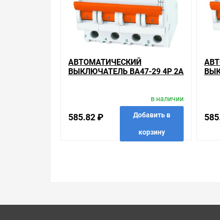
Брак – это исключение в нашем ассортименте. Е
потребителя». Это не значит, что нужно тратит
просто заменяем некачественный товар на то, 
Наличие Автоматический выключатель ВА47-29 4
консультацию по тому, что мы продаем, узнать
АВТОМАТИЧЕСКИЙ
АВТ
собираетесь купить. Мы всегда рады помочь, по
ВЫКЛЮЧАТЕЛЬ ВА47-29 4Р 2А
ВЫК
4,5КА ХАРАКТЕРИСТИКА В
4,5
Свяжитесь с нами любым способом, который для 
TDM (АВТОМАТ)
TDM
в наличии
Добавить в
585.82 ₽
585
корзину
в избранные
сравнить
купить в 1 клик
в избр