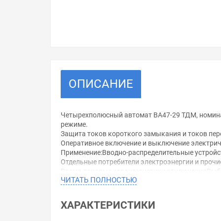
ОПИСАНИЕ
Четырехполюсный автомат ВА47-29 ТДМ, номинал
режиме.
Защита токов короткого замыкания и токов пер
Оперативное включение и выключение электрич
Применение:Вводно-распределительные устройс
Отдельные потребители электроэнергии и прочи
Время-токовые характеристики отключенияВыбо
ЧИТАТЬ ПОЛНОСТЬЮ
- Характеристика B (срабатывание в зоне свыше
Конструкция:Конструкция выключателя предусм
распределительных и групповых цепей.
ХАРАКТЕРИСТИКИ
Антипригарная пластина защищает корпус аппар
Контактные группы снабжены серебряными встав