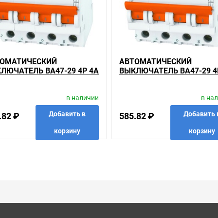
сли он выявлен, то возврат товара осуществляется в соответствии
ь много времени на решение проблемы. Правила, согласно которым 
который соответствует ожиданиям, или возвращаем деньги.
Р 3А 4,5кА характеристика В TDM (автомат) на складе уточняйте 
 преимущества конкретного товара, получить информацию об отлич
ОМАТИЧЕСКИЙ
АВТОМАТИЧЕСКИЙ
советовать, рассказать подробно о товарах из нашего ассортимент
ЛЮЧАТЕЛЬ ВА47-29 4Р 4А
ВЫКЛЮЧАТЕЛЬ ВА47-29 4
КА ХАРАКТЕРИСТИКА В
32А 4,5КА ХАРАКТЕРИСТ
вас наиболее удобен. С удовольствием ответим на все вопросы.
 (АВТОМАТ)
В TDM (АВТОМАТ)
в наличии
в на
Добавить в
Добавить 
.82 ₽
585.82 ₽
корзину
корзину
анные
сравнить
купить в 1 клик
в избранные
сравнить
купить