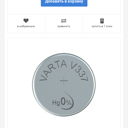
Добавить в корзину
Наличие Батарейка для часов VARTA V379 1,55V
(упаковка 1шт) 4008496245949 на складе уточняйте у
менеджера. Также можно получить консультацию по
тому, что мы продаем, узнать преимущества
в избранные
сравнить
купить в 1 клик
конкретного товара, получить информацию об
отличительных особенностях товара, который вы
собираетесь купить. Мы всегда рады помочь,
посоветовать, рассказать подробно о товарах из
нашего ассортимента.
Свяжитесь с нами любым способом, который для вас
наиболее удобен. С удовольствием ответим на все
вопросы.