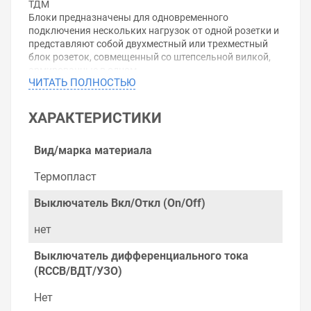
ТДМ
Блоки предназначены для одновременного
подключения нескольких нагрузок от одной розетки и
представляют собой двухместный или трехместный
блок розеток, совмещенный со штепсельной вилкой,
армированные в одном
ЧИТАТЬ ПОЛНОСТЬЮ
корпусе.Характеристики:Номинальное напряжение:
250 В
Номинальный ток: 16 А
ХАРАКТЕРИСТИКИ
Количество розеток: 2
Степень защиты: IP20
Вид/марка материала
Уважаемые покупатели.
Термопласт
Обращаем Ваше внимание, что размещенная на
данном сайте справочная информация о товарах не
Выключатель Вкл/Откл (On/Off)
является офертой, наличие и стоимость оборудования
необходимо уточнить у менеджеров, которые с
нет
удовольствием помогут Вам в выборе оборудования и
оформлении на него заказа.
Выключатель дифференциального тока
(RCCB/ВДТ/УЗО)
Производитель оставляет за собой право изменять
внешний вид, технические характеристики и
Нет
комплектацию без уведомления.