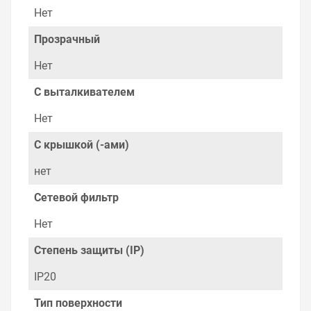
на складе уточняйте у менеджера. Также можно
Нет
получить консультацию по тому, что мы продаем,
узнать преимущества конкретного товара, получить
Прозрачный
информацию об отличительных особенностях товара,
который вы собираетесь купить. Мы всегда рады
Нет
помочь, посоветовать, рассказать подробно о товарах
из нашего ассортимента.
С выталкивателем
Свяжитесь с нами любым способом, который для вас
Нет
наиболее удобен. С удовольствием ответим на все
вопросы.
С крышкой (-ами)
нет
Сетевой фильтр
Нет
Степень защиты (IP)
IP20
Тип поверхности