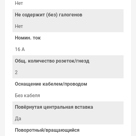
поставщиками, продаем товар от давно
Нет
зарекомендовавших себя брендов.
Не содержит (без) галогенов
Быстрая доставка в любой город – несколько
вариантов, вы всегда можете выбрать наиболее
Нет
удобный. Блок на 2 гнезда 2П+З плоский 16А 250B TDM
, можно получить в пункте выдачи, или заказать
Номин. ток
курьерскую доставку до двери. Закажите выгодную
доставку в Ваш город или прямо к вашей двери. Это
16 А
удобнее, чем объезжать магазины, тратить время,
выбирать из того, что предлагают, а не покупать то,
Общ. количество розеток/гнезд
что нужно, что хочется.
2
Брак – это исключение в нашем ассортименте. Если он
выявлен, то возврат товара осуществляется в
Оснащение кабелем/проводом
соответствии с Законом Российской Федерации «О
защите прав потребителя». Это не значит, что нужно
Без кабеля
тратить много времени на решение проблемы.
Правила, согласно которым урегулируется проблема,
Повёрнутая центральная вставка
очень простые. Мы просто заменяем некачественный
товар на то, который соответствует ожиданиям, или
Да
возвращаем деньги.
Поворотный/вращающийся
Наличие Блок на 2 гнезда 2П+З плоский 16А 250B TDM