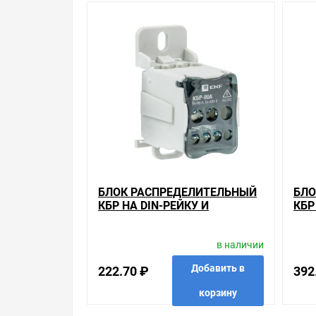
Глубина: 46,5 мм
Уважаемые покупатели.
Обращаем Ваше внимание, что размещенная на д
необходимо уточнить у менеджеров, которые с 
Производитель оставляет за собой право изменя
Цена на Блок распределительный КБР на DIN-рей
магазинах, и вы поймете, что у нас оптимально
позиций. На сайте можно найти как товары, пол
уделяем особое внимание. Кроме того, ставка дел
действуют хорошие скидки для оптовых покупат
БЛОК РАСПРЕДЕЛИТЕЛЬНЫЙ
БЛО
КБР НА DIN-РЕЙКУ И
КБР
Мы предлагаем большой выбор товаров из кате
МОНТАЖНУЮ ПАНЕЛЬ 80A 7
МОН
Распределительные блоки 1-полюсные (кросс-
ЗАЖИМОВ EKF PROXIMA
ЗАЖ
по хорошим ценам. Уверены, что вы найдете на н
в наличии
Весь товар сертифицирован, отвечает требован
Добавить в
222.70 ₽
392
брендов.
корзину
Быстрая доставка в любой город – несколько в