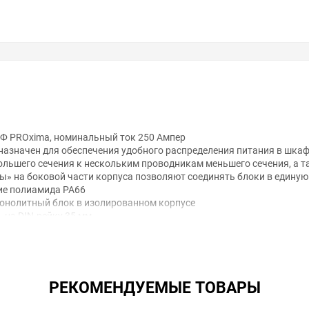
Ф PROxima, номинальный ток 250 Ампер
азначен для обеспечения удобного распределения питания в шкафа
льшего сечения к нескольким проводникам меньшего сечения, а т
» на боковой части корпуса позволяют соединять блоки в едину
ие полиамида PA66
монолитный блок в изолированном корпусе
 на DIN-рейку 35 мм
основению к токоведущим частям
волочного) с кабельным наконечником: 10...120 мм2
РЕКОМЕНДУЕМЫЕ ТОВАРЫ