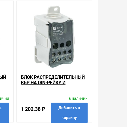
ой, наличие и стоимость оборудования
а него заказа.
уведомления.
 одни из лучших. Сравните с прайсом в других
которые мы продаем, насчитывает десятки тысяч
упить сложно. Ассортимент – это то, чему мы
6 ₽ может быть для Вас и ниже так как у нас
НЫЙ
БЛОК РАСПРЕДЕЛИТЕЛЬНЫЙ
КБР НА DIN-РЕЙКУ И
A 8
МОНТАЖНУЮ ПАНЕЛЬ 400A
12 ЗАЖИМОВ EKF PROXIMA
и. Есть поиск по позициям.
личии
в наличии
м товар от давно зарекомендовавших себя
в
Добавить в
1 202.38 ₽
корзину
ределительный КБР на DIN-рейку и монтажную