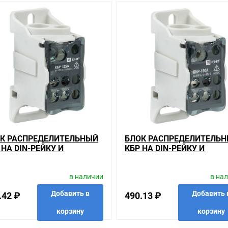
анном сайте справочная информация о товарах не является оферт
удовольствием помогут Вам в выборе оборудования и оформлении н
ть внешний вид, технические характеристики и комплектацию без 
ку и монтажную панель 250A 12 зажимов EKF PROxima , у нас всегда
е соотношение цены, качества и ассортимента. Перечень товаров, 
ьзующиеся повышенным спросом, так и то, что в других магазинах к
ается на безопасность и качество продукции. Так же цена - 1 184.2
елей.
К РАСПРЕДЕЛИТЕЛЬНЫЙ
БЛОК РАСПРЕДЕЛИТЕЛЬ
 НА DIN-РЕЙКУ И
КБР НА DIN-РЕЙКУ И
гории
ТАЖНУЮ ПАНЕЛЬ 125A 8
МОНТАЖНУЮ ПАНЕЛЬ 160
модули)
ИМОВ EKF PROXIMA
ЗАЖИМОВ EKF PROXIMA
ашем сайте именно то, что искали, потратив на это минимум времен
в наличии
в на
иям качества. Мы работаем с проверенными поставщиками, продае
Добавить в
Добавить 
.42 ₽
490.13 ₽
корзину
корзину
ариантов, вы всегда можете выбрать наиболее удобный. Блок расп