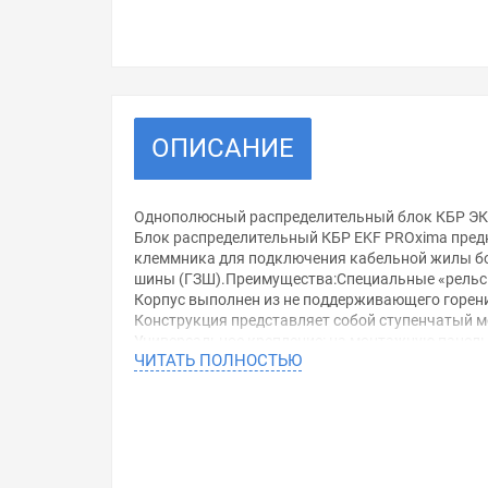
ОПИСАНИЕ
Однополюсный распределительный блок КБР ЭК
Блок распределительный КБР EKF PROxima предн
клеммника для подключения кабельной жилы бо
шины (ГЗШ).Преимущества:Специальные «рельсы
Корпус выполнен из не поддерживающего горен
Конструкция представляет собой ступенчатый 
Универсальное крепление: на монтажную панель,
ЧИТАТЬ ПОЛНОСТЬЮ
Прозрачная лицевая панель препятствует прик
Характеристики:Количество полюсов: 1
Количество зажимов на 1 полюс: 12
Попереч. сечение гибкого проводника (многопро
Макс. номин. ток: 250 А
Ширина: 29,7 мм
Высота: 96,4 мм