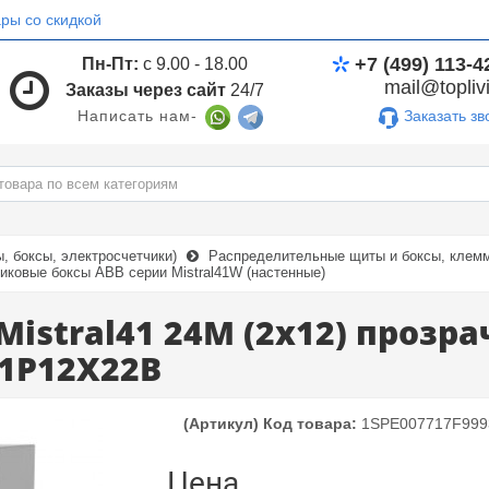
ры со скидкой
+7 (499) 113-4
Пн-Пт:
с 9.00 - 18.00
mail@toplivi
Заказы через сайт
24/7
Заказать зв
Написать нам-
 боксы, электросчетчики)
Распределительные щиты и боксы, клемм
иковые боксы ABB серии Mistral41W (настенные)
istral41 24М (2x12) прозра
1P12X22B
(Артикул) Код товара:
1SPE007717F999
Цена