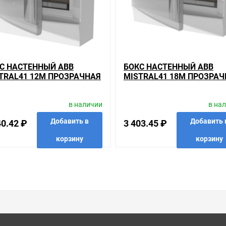
 преимущества конкретного товара, получить информацию об отлич
советовать, рассказать подробно о товарах из нашего ассортимент
вас наиболее удобен. С удовольствием ответим на все вопросы.
С НАСТЕННЫЙ ABB
БОКС НАСТЕННЫЙ ABB
TRAL41 12М ПРОЗРАЧНАЯ
MISTRAL41 18М ПРОЗРАЧ
РЬ С КЛЕММНЫМ
ДВЕРЬ С КЛЕММНЫМ
КОМ 41P12X12B
БЛОКОМ 41P18X12B
в наличии
в на
Добавить в
Добавить 
40.42 ₽
3 403.45 ₽
корзину
корзину
анные
сравнить
купить в 1 клик
в избранные
сравнить
купить