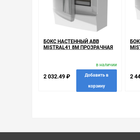
консультацию по тому, что мы продаем, узнать
собираетесь купить. Мы всегда рады помочь, по
Свяжитесь с нами любым способом, который для 
БОКС НАСТЕННЫЙ ABB
БОК
MISTRAL41 8М ПРОЗРАЧНАЯ
MIS
ДВЕРЬ С КЛЕММНЫМ
ДВЕ
БЛОКОМ 41P08X12B
БЛО
в наличии
Добавить в
2 032.49 ₽
2 4
корзину
в избранные
сравнить
купить в 1 клик
в избр