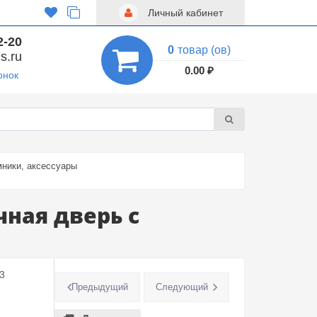
Личный кабинет
2-20
0
товар (ов)
s.ru
0.00 ₽
онок
ники, аксессуары
чная дверь с
3
Предыдущий
Следующий