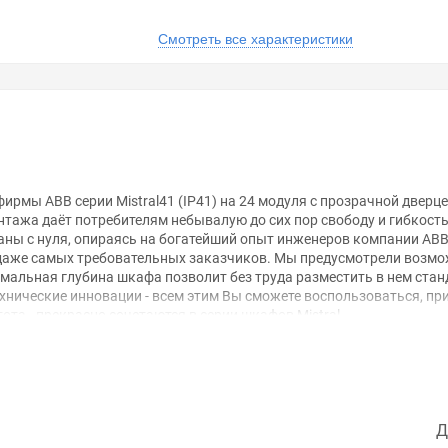
Смотреть все характеристики
рмы ABB серии Mistral41 (IP41) на 24 модуля с прозрачной дверц
нтажа даёт потребителям небывалую до сих пор свободу и гибкость
ны с нуля, опираясь на богатейший опыт инженеров компании АВ
т даже самых требовательных заказчиков. Мы предусмотрели возм
мальная глубина шкафа позволит без труда разместить в нем стан
хнические инновации - всем этим Вы сможете воспользоваться, при
та - прекрасно сочетаются в серии шкафов Mistral.
ивание шкафа более удобным.
розрачная, белая, белая металлическая и зелёная.
, благодаря намеченным отверстиям на основании.
правую стороны - благодаря абсолютной симметрии шкафа.
стороны на изделии предусмотрена перфорация под все известные 
Д