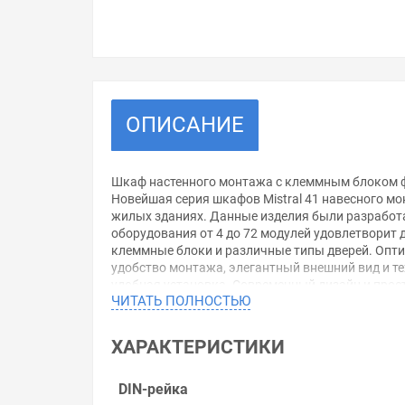
ОПИСАНИЕ
Шкаф настенного монтажа с клеммным блоком фи
Новейшая серия шкафов Mistral 41 навесного мо
жилых зданиях. Данные изделия были разработа
оборудования от 4 до 72 модулей удовлетвори
клеммные блоки и различные типы дверей. Опти
удобство монтажа, элегантный внешний вид и те
удобная установка. Современный дизайн и просто
ЧИТАТЬ ПОЛНОСТЬЮ
Дверь открывается на 180°, что делает обслуж
Шкаф поставляется с четырьмя типами дверей: п
Быстрое и безопасное крепление шкафа к стене
ХАРАКТЕРИСТИКИ
Двери могут открываться как в левую так и в 
В верхней и нижней части шкафа с внутренней 
шкафа стенка остаётся абсолютно гладкой.
DIN-рейка