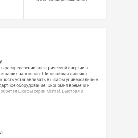
ей
 в распределении электрической энергии в
В и наших партнеров. Широчайшая линейка
ожность устанавливать в шкафы универсальные
дартное оборудование. Экономия времени и
обретая шкафы серии Mistral. Быстрая и
размеры кабельканалов. С внешней стороны
а