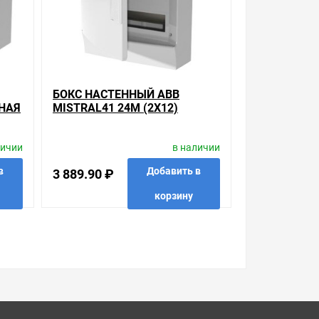
ительных особенностях товара, который вы
а.
БОКС НАСТЕННЫЙ ABB
НАЯ
MISTRAL41 24М (2X12)
НЕПРОЗРАЧНАЯ ДВЕРЬ С
КЛЕММНЫМ БЛОКОМ
личии
в наличии
41P12X21B
в
Добавить в
3 889.90 ₽
корзину
 в 1 клик
в избранные
сравнить
купить в 1 клик