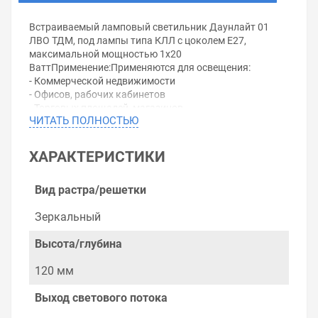
Встраиваемый ламповый светильник Даунлайт 01
ЛВО ТДМ, под лампы типа КЛЛ c цоколем E27,
максимальной мощностью 1х20
ВаттПрименение:Применяются для освещения:
- Коммерческой недвижимости
- Офисов, рабочих кабинетов
- Торговых площадей, магазинов
ЧИТАТЬ ПОЛНОСТЬЮ
- Холлов, вестибюлей.
Конструкция:Корпус светильников выполнен из
оцинкованной стали и установлен на окрашенном
ХАРАКТЕРИСТИКИ
порошковой краской декоративном алюминиевом
кольце. Внутри корпуса находится зеркальный
алюминиевый отражатель и патрон типа E27.
Вид растра/решетки
В качестве источников света в светильнике
используются горизантальноь расположенные
Зеркальный
компактные люминесцентные лампы с
интегрированной ПРА.
Высота/глубина
Зеркальный отражатель из анодированного
алюминия, декоративное стекло.
120 мм
Преимущества:Равномерное освещение помещения.
Простая и удобная установка в подвесные потолки
Выход светового потока
типа "Армстронг" или в подшивные потолки из