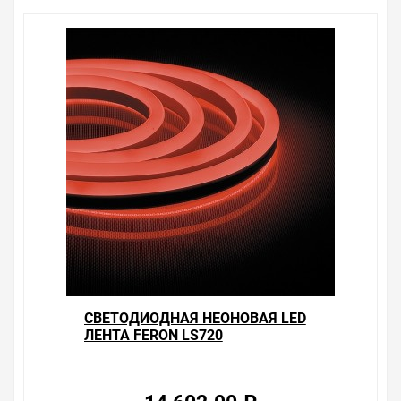
ассортимента. Перечень товаров, которые мы
продаем, насчитывает десятки тысяч позиций. На
сайте можно найти как товары, пользующиеся
повышенным спросом, так и то, что в других
магазинах купить сложно. Ассортимент – это то, чему
мы уделяем особое внимание. Кроме того, ставка
делается на безопасность и качество продукции. Так
же цена - 14 602.00 ₽ может быть для Вас и ниже так
как у нас действуют хорошие скидки для оптовых
покупателей.
Мы предлагаем большой выбор товаров из категории
Лента светодиодная неоновая 12V и 220V IP67 и IP68
по хорошим ценам. Уверены, что вы найдете на нашем
сайте именно то, что искали, потратив на это минимум
времени. Есть поиск по позициям.
Весь товар сертифицирован, отвечает требованиям
качества. Мы работаем с проверенными
CВЕТОДИОДНАЯ НЕОНОВАЯ LED
поставщиками, продаем товар от давно
ЛЕНТА FERON LS720
зарекомендовавших себя брендов.
120SMD(2835)/М 9,6W/М
КРАСНЫЙ 220V IP67 ДЛИНА 50М
Быстрая доставка в любой город – несколько
вариантов, вы всегда можете выбрать наиболее