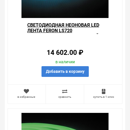
информацию об отличительных особенностях товара,
который вы собираетесь купить. Мы всегда рады
помочь, посоветовать, рассказать подробно о товарах
из нашего ассортимента.
CВЕТОДИОДНАЯ НЕОНОВАЯ LED
ЛЕНТА FERON LS720
Свяжитесь с нами любым способом, который для вас
120SMD(2835)/М 9,6W/М СИНИЙ
наиболее удобен. С удовольствием ответим на все
220V IP67 ДЛИНА 50М
вопросы.
14 602.00 ₽
в наличии
Добавить в корзину
в избранные
сравнить
купить в 1 клик