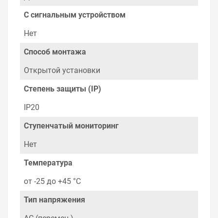
подробно о товарах из нашего ассортимента.
С сигнальным устройством
Свяжитесь с нами любым способом, который для вас
наиболее удобен. С удовольствием ответим на все
Нет
вопросы.
Способ монтажа
Открытой установки
Степень защиты (IP)
IP20
Ступенчатый мониторинг
Нет
Температура
от -25 до +45 °C
Тип напряжения