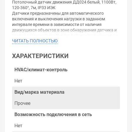
Потолочный датчик движения ДД024 белый, 1100Вт,
120-360°, 7м, IP33 ИЭК
Датчики предназначены для автоматического
включения и выключения нагрузки в заданном
интервале времени в зависимости от наличия
движущихся объектов в зоне обнаружения датчика и
уровня освещенности.Корпус датчика выполнен из не
ЧИТАТЬ ПОЛНОСТЬЮ
поддерживающего горения пластика (поликарбонат).
В качестве коммутирующего нагрузку элемента
использовано электромеханическое реле.
ХАРАКТЕРИСТИКИ
Номинальное напряжение: 230В
Номинальная частота: 50Гц
Регулировка порогов срабатывания от освещенности:
HVAC/климат-контроль
от 3Лк до 2000Лк
Регулировка времени выдержки включения датчика:
Нет
от 10 до 480 сек.
Диапазон рабочих температур: от -25 до +40
Вид/марка материала
Тип климатического исполнения: У3
Скорость обнаружения: от 0,6м/с до 1,5м/с
Прочее
Потребляемая мощность датчика во включенном
состоянии: 0,45Вт
Возможность подключения в сеть
Сечение подключаемых проводников: от 0,75мм2 до
1,5мм2Порог чувствительности к звуку для модели
Нет
ДД-035 (регулируется): от 30 до 90 дБ