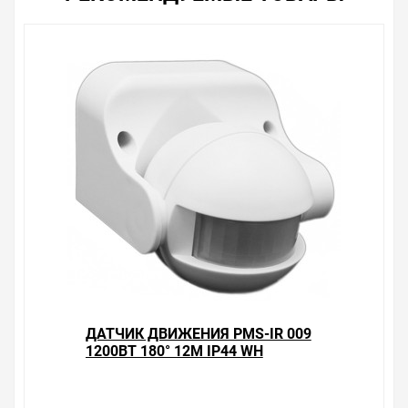
зарекомендовавших себя брендов.
Быстрая доставка в любой город – несколько
вариантов, вы всегда можете выбрать наиболее
удобный. Датчик движения потолочный PMS-IR 024
1200Вт 360° 2-6м IP20 WH Jazzway , можно получить в
пункте выдачи, или заказать курьерскую доставку до
двери. Закажите выгодную доставку в Ваш город или
прямо к вашей двери. Это удобнее, чем объезжать
магазины, тратить время, выбирать из того, что
предлагают, а не покупать то, что нужно, что хочется.
Брак – это исключение в нашем ассортименте. Если он
выявлен, то возврат товара осуществляется в
соответствии с Законом Российской Федерации «О
защите прав потребителя». Это не значит, что нужно
тратить много времени на решение проблемы.
Правила, согласно которым урегулируется проблема,
очень простые. Мы просто заменяем некачественный
ДАТЧИК ДВИЖЕНИЯ PMS-IR 009
товар на то, который соответствует ожиданиям, или
1200ВТ 180° 12М IP44 WH
возвращаем деньги.
JAZZWAY
Наличие Датчик движения потолочный PMS-IR 024