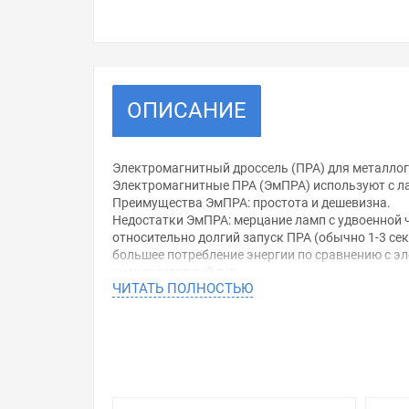
ОПИСАНИЕ
Электромагнитный дроссель (ПРА) для металлог
Электромагнитныe ПРА (ЭмПРА) используют с ла
Преимущества ЭмПРА: простота и дешевизна.
Недостатки ЭмПРА: мерцание ламп с удвоенной 
относительно долгий запуск ПРА (обычно 1-3 се
большее потребление энергии по сравнению с 
низкочастотный гул
ЧИТАТЬ ПОЛНОСТЬЮ
Электромагнитные (индуктивные) ПРА являются
напряжение зажигания и стабилизируют ток лам
Рекомендации по монтажу электромагнитных др
Положение встраивания: Любое.
Место монтажа: электромагнитные ПРА спроекти
Крепление дросселей: Предпочтительно с помощ