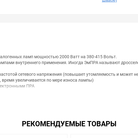
Швабе)
алогенных ламп мощностью 2000 Ватт на 380-415 Вольт.
мпами внутреннего применения. Иногда ЭмПРА называют дросселе
частотой сетевого напряжения (повышает утомляемость и может не
к, время увеличивается по мере износа лампы)
электронными ПРА
 активными компонентами, которые совместно со стартерами наг
пы в течение ее работы.
осселей.
рованы для установки в светильниках или в подобных приборах. 
РЕКОМЕНДУЕМЫЕ ТОВАРЫ
ью винтов М4.