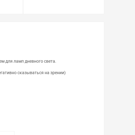
м для ламп дневного света.
гативно сказываться на зрении)
ревают электроды ламп, обеспечивают
Независимые ПРА не нужно встраивать в корпус.