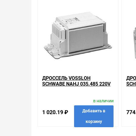
Уважаемые покупатели.
Обращаем Ваше внимание, что размещенная на д
необходимо уточнить у менеджеров, которые с 
Производитель оставляет за собой право изменя
Цена на Дроссель Vossloh Schwabe JD 2000.81 38
магазинах, и вы поймете, что у нас оптимально
позиций. На сайте можно найти как товары, пол
уделяем особое внимание. Кроме того, ставка дел
действуют хорошие скидки для оптовых покупат
Мы предлагаем большой выбор товаров из кате
ДРОССЕЛЬ VOSSLOH
ДРО
Дроссели для металлогалогенных и натриевых
SCHWABE NAHJ 035.485 220V
SCH
по хорошим ценам. Уверены, что вы найдете на н
0,53A ДЛЯ
0,9
МЕТАЛЛОГАЛОГЕННЫХ И
МЕТ
Весь товар сертифицирован, отвечает требован
в наличии
НАТРИЕВЫХ ЛАМП 35W
НАТ
брендов.
Добавить в
1 020.19 ₽
774
Быстрая доставка в любой город – несколько ва
корзину
для металлогалогенных ламп 2000W , можно полу
прямо к вашей двери. Это удобнее, чем объезжать
в избранные
сравнить
купить в 1 клик
в избр