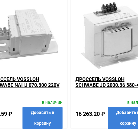
анном сайте справочная информация о товарах не является оферт
удовольствием помогут Вам в выборе оборудования и оформлении н
ть внешний вид, технические характеристики и комплектацию без 
0-415V 10,3A/8,8A для металлогалогенных ламп 2000W , у нас всегд
е соотношение цены, качества и ассортимента. Перечень товаров, 
ьзующиеся повышенным спросом, так и то, что в других магазинах к
ается на безопасность и качество продукции. Так же цена - 15 680.
елей.
гории
ССЕЛЬ VOSSLOH
ДРОССЕЛЬ VOSSLOH
 ламп
WABE NAHJ 070.300 220V
SCHWABE JD 2000.36 380-
ашем сайте именно то, что искали, потратив на это минимум времен
8A ДЛЯ
10,3A/8,8A ДЛЯ
АЛЛОГАЛОГЕННЫХ И
МЕТАЛЛОГАЛОГЕННЫХ Л
иям качества. Мы работаем с проверенными поставщиками, продае
в наличии
в на
РИЕВЫХ ЛАМП 70W
2000W
Добавить в
Добавить 
.59 ₽
16 263.20 ₽
риантов, вы всегда можете выбрать наиболее удобный. Дроссель Vo
корзину
корзину
чить в пункте выдачи, или заказать курьерскую доставку до двер
 магазины, тратить время, выбирать из того, что предлагают, а не 
анные
сравнить
купить в 1 клик
в избранные
сравнить
купить