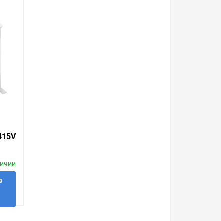
ой, наличие и стоимость оборудования
а него заказа.
уведомления.
а одни из лучших. Сравните с прайсом в других
которые мы продаем, насчитывает десятки тысяч
упить сложно. Ассортимент – это то, чему мы
69 ₽ может быть для Вас и ниже так как у нас
415V
и. Есть поиск по позициям.
АМП
м товар от давно зарекомендовавших себя
личии
в
ssloh Schwabe JD 2000.81 380-415V 10,3A/8,8A
и. Закажите выгодную доставку в Ваш город или
покупать то, что нужно, что хочется.
 в 1 клик