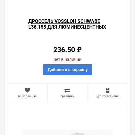
менеджера. Также можно получить консультацию по
тому, что мы продаем, узнать преимущества
конкретного товара, получить информацию об
отличительных особенностях товара, который вы
ДРОССЕЛЬ VOSSLOH SCHWABE
собираетесь купить. Мы всегда рады помочь,
L36.158 ДЛЯ ЛЮМИНЕСЦЕНТНЫХ
посоветовать, рассказать подробно о товарах из
ЛАМП 36W
нашего ассортимента.
236.50 ₽
Свяжитесь с нами любым способом, который для вас
наиболее удобен. С удовольствием ответим на все
нет в наличии
вопросы.
Добавить в корзину
в избранные
сравнить
купить в 1 клик