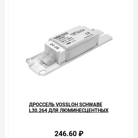
люминесцентных ламп 58W , у нас всегда одни из
лучших. Сравните с прайсом в других магазинах, и вы
поймете, что у нас оптимальное соотношение цены,
качества и ассортимента. Перечень товаров, которые
мы продаем, насчитывает десятки тысяч позиций. На
сайте можно найти как товары, пользующиеся
повышенным спросом, так и то, что в других
магазинах купить сложно. Ассортимент – это то, чему
мы уделяем особое внимание. Кроме того, ставка
делается на безопасность и качество продукции. Так
же цена - 899.43 ₽ может быть для Вас и ниже так как у
нас действуют хорошие скидки для оптовых
покупателей.
Мы предлагаем большой выбор товаров из категории
Дроссели для люминесцентных ламп
по хорошим ценам. Уверены, что вы найдете на нашем
сайте именно то, что искали, потратив на это минимум
ДРОССЕЛЬ VOSSLOH SCHWABE
времени. Есть поиск по позициям.
L30.264 ДЛЯ ЛЮМИНЕСЦЕНТНЫХ
ЛАМП 30W
Весь товар сертифицирован, отвечает требованиям
качества. Мы работаем с проверенными
246.60 ₽
поставщиками, продаем товар от давно