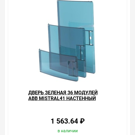
делается на безопасность и качество продукции. Так
же цена - 375.10 ₽ может быть для Вас и ниже так как у
нас действуют хорошие скидки для оптовых
покупателей.
Мы предлагаем большой выбор товаров из категории
Пластиковые боксы ABB серии Mistral41W
(настенные)
по хорошим ценам. Уверены, что вы найдете на нашем
сайте именно то, что искали, потратив на это минимум
времени. Есть поиск по позициям.
Весь товар сертифицирован, отвечает требованиям
качества. Мы работаем с проверенными
поставщиками, продаем товар от давно
зарекомендовавших себя брендов.
ДВЕРЬ ЗЕЛЕНАЯ 36 МОДУЛЕЙ
ABB MISTRAL41 НАСТЕННЫЙ
Быстрая доставка в любой город – несколько
вариантов, вы всегда можете выбрать наиболее
удобный. Дверь зеленая 4 модуля ABB Mistral41
настенный , можно получить в пункте выдачи, или
1 563.64 ₽
заказать курьерскую доставку до двери. Закажите
выгодную доставку в Ваш город или прямо к вашей
в наличии