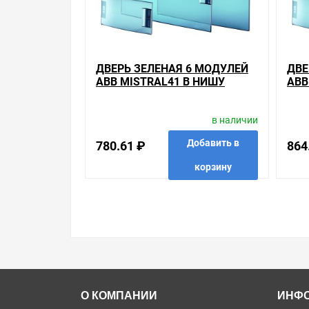
ДВЕРЬ ЗЕЛЕНАЯ 6 МОДУЛЕЙ
ДВЕ
ABB MISTRAL41 В НИШУ
ABB
в наличии
Добавить в
780.61 ₽
864
корзину
в избранные
сравнить
купить в 1 клик
в избр
О КОМПАНИИ
ИНФ