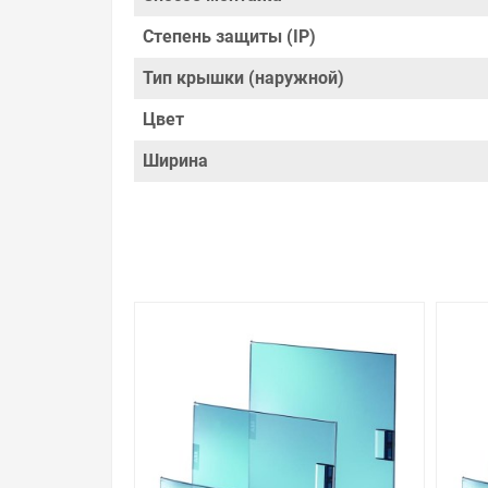
преимущества конкретного товара, получить ин
посоветовать, рассказать подробно о товарах и
Степень защиты (IP)
Свяжитесь с нами любым способом, который для 
Тип крышки (наружной)
Цвет
Ширина