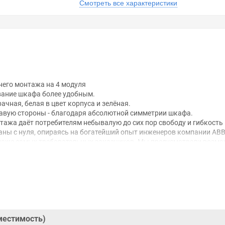
Смотреть все характеристики
него монтажа на 4 модуля
ивание шкафа более удобным.
чная, белая в цвет корпуса и зелёная.
правую стороны - благодаря абсолютной симметрии шкафа.
тажа даёт потребителям небывалую до сих пор свободу и гибкость
ны с нуля, опираясь на богатейший опыт инженеров компании АВ
 даже самых требовательных заказчиков. Мы предусмотрели возмо
х материалов. Оптимальная глубина шкафа позволит без труда разм
й вид и технические инновации - всем этим вы сможете воспользов
анном сайте справочная информация о товарах не является оферт
удовольствием помогут Вам в выборе оборудования и оформлении н
местимость)