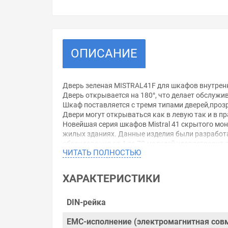
ОПИСАНИЕ
Дверь зеленая MISTRAL41F для шкафов внутрен
Дверь открывается на 180°, что делает обслуж
Шкаф поставляется с тремя типами дверей,прозра
Двери могут открываться как в левую так и в 
Новейшая серия шкафов Mistral 41 скрытого мон
жилых зданиях. Данные изделия были разработа
оборудования от 4 до 72 модулей удовлетворит
ЧИТАТЬ ПОЛНОСТЬЮ
кирпича, бетона, дерева, гипсокартона и други
времени и удобство монтажа, элегантный внешни
ХАРАКТЕРИСТИКИ
Уважаемые покупатели.
Обращаем Ваше внимание, что размещенная на д
DIN-рейка
необходимо уточнить у менеджеров, которые с 
EMC-исполнение (электромагнитная сов