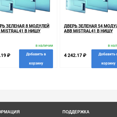
РЬ ЗЕЛЕНАЯ 8 МОДУЛЕЙ
ДВЕРЬ ЗЕЛЕНАЯ 54 МОДУ
 MISTRAL41 В НИШУ
ABB MISTRAL41 В НИШУ
в наличии
в на
Добавить в
Добавить 
.19 ₽
4 242.17 ₽
корзину
корзину
анные
сравнить
купить в 1 клик
в избранные
сравнить
купить
ОРМАЦИЯ
ПОДДЕРЖКА