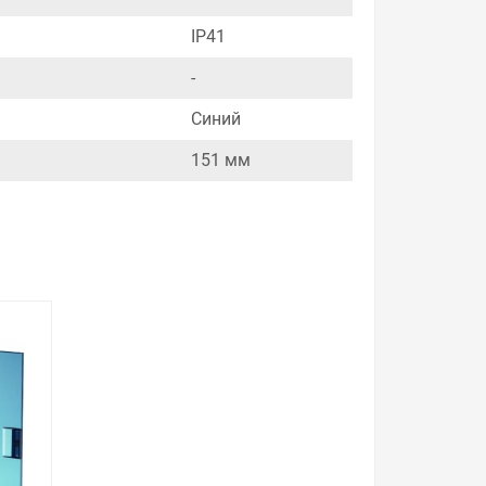
раетесь купить. Мы всегда рады помочь,
IP41
-
Синий
151 мм