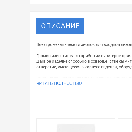
ОПИСАНИЕ
Электромеханический звонок для входной двер
Громко известит вас о прибытии визитеров при
Данное изделие способно в совершенстве сымит
отверстие, имеющееся в корпусе изделия, обору
Наравне со всеми подобными специализированн
ЧИТАТЬ ПОЛНОСТЬЮ
декоративный корпус, внешнее оформление кот
профильных специалистов производителя. Произ
экологически безопасный пластикат. Данный ма
ультрафиолета.
Электропитание данного дверного звонка обесп
мощность составляет 10 Ватт.
Уважаемые покупатели.