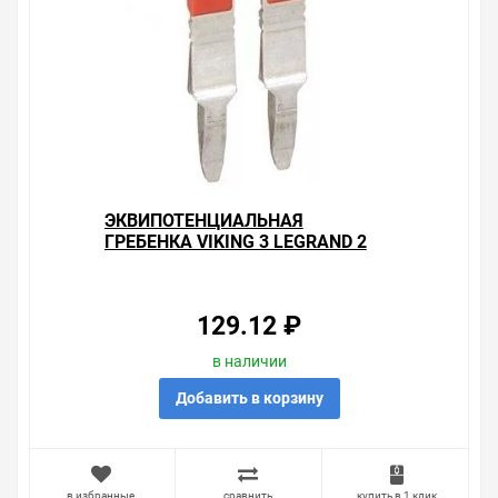
который вы собираетесь купить. Мы всегда рады
помочь, посоветовать, рассказать подробно о товарах
из нашего ассортимента.
Свяжитесь с нами любым способом, который для вас
наиболее удобен. С удовольствием ответим на все
вопросы.
ЭКВИПОТЕНЦИАЛЬНАЯ
ГРЕБЕНКА VIKING 3 LEGRAND 2
КОНТАКТА ДЛЯ КЛЕММ 4ММ С
ШАГОМ 6 ММ КРАСНЫЙ
129.12 ₽
в наличии
Добавить в корзину
в избранные
сравнить
купить в 1 клик