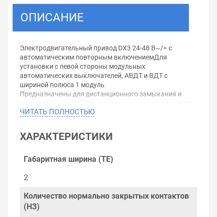
ОПИСАНИЕ
Электродвигательный привод DX3 24-48 В~/= с
автоматическим повторным включениемДля
установки с левой стороны модульных
автоматических выключателей, АВДТ и ВДТ с
шириной полюса 1 модуль
Предназначены для дистанционного замыкания и
размыкания устройств, с которыми они используются
ЧИТАТЬ ПОЛНОСТЬЮ
Напряжение цепи управления: 24-48 В~/=
Со встроенным устройством автоматического
повторного включения
ХАРАКТЕРИСТИКИ
Выполняет автоматическое повторное включение
устройства, с которым используется, обеспечивая
бесперебойность электроснабжения
Габаритная ширина (TE)
Оснащен одним вспомогательным контактом
положения и одним вспомогательным контактом
2
срабатывания
Число модулей: 2
Количество нормально закрытых контактов
(НЗ)
Уважаемые покупатели.