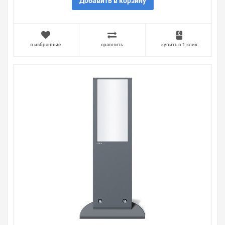
со световым элементом , можно получить в пункте
Добавить в корзину
выдачи, или заказать курьерскую доставку до двери.
Закажите выгодную доставку в Ваш город или прямо к
вашей двери. Это удобнее, чем объезжать магазины,
тратить время, выбирать из того, что предлагают, а не
в избранные
сравнить
купить в 1 клик
покупать то, что нужно, что хочется.
Брак – это исключение в нашем ассортименте. Если он
выявлен, то возврат товара осуществляется в
соответствии с Законом Российской Федерации «О
защите прав потребителя». Это не значит, что нужно
тратить много времени на решение проблемы.
Правила, согласно которым урегулируется проблема,
очень простые. Мы просто заменяем некачественный
товар на то, который соответствует ожиданиям, или
возвращаем деньги.
Наличие Энергетическая стойка Gira Антрацит 769 мм
со световым элементом на складе уточняйте у
менеджера. Также можно получить консультацию по
тому, что мы продаем, узнать преимущества
конкретного товара, получить информацию об
отличительных особенностях товара, который вы
собираетесь купить. Мы всегда рады помочь,