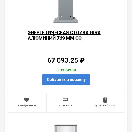
Диаметр) 50х20см
(Ширина х Высота х Глубина) 229x10x155мм
(Ширина х Высота х Глубина) 142x769x75мм
Класс защиты: IP44
Уважаемые покупатели.
ЭНЕРГЕТИЧЕСКАЯ СТОЙКА GIRA
АЛЮМИНИЙ 769 ММ СО
Обращаем Ваше внимание, что размещенная на
СВЕТОВЫМ ЭЛЕМЕНТОМ
данном сайте справочная информация о товарах не
является офертой, наличие и стоимость оборудования
необходимо уточнить у менеджеров, которые с
67 093.25 ₽
удовольствием помогут Вам в выборе оборудования и
оформлении на него заказа.
в наличии
Производитель оставляет за собой право изменять
Добавить в корзину
внешний вид, технические характеристики и
комплектацию без уведомления.
Цена на Энергетическая стойка Gira Антрацит 769 мм
в избранные
сравнить
купить в 1 клик
со световым элементом , у нас всегда одни из лучших.
Сравните с прайсом в других магазинах, и вы поймете,
что у нас оптимальное соотношение цены, качества и
ассортимента. Перечень товаров, которые мы
продаем, насчитывает десятки тысяч позиций. На