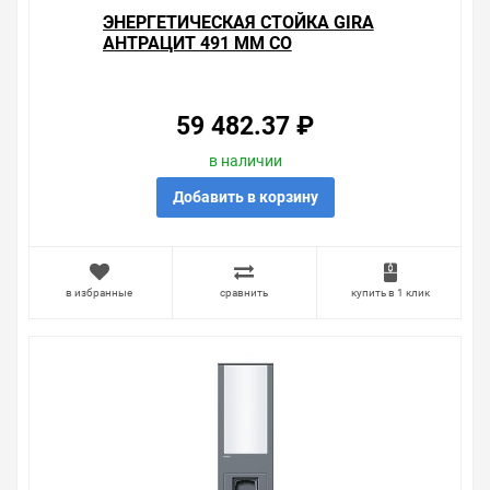
посоветовать, рассказать подробно о товарах из
ЭНЕРГЕТИЧЕСКАЯ СТОЙКА GIRA
нашего ассортимента.
АНТРАЦИТ 491 ММ СО
СВЕТОВЫМ ЭЛЕМЕНТОМ
Свяжитесь с нами любым способом, который для вас
наиболее удобен. С удовольствием ответим на все
вопросы.
59 482.37 ₽
в наличии
Добавить в корзину
в избранные
сравнить
купить в 1 клик