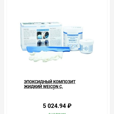
объезжать магазины, тратить время, выбирать из
того, что предлагают, а не покупать то, что нужно, что
хочется.
Брак – это исключение в нашем ассортименте. Если он
выявлен, то возврат товара осуществляется в
соответствии с Законом Российской Федерации «О
защите прав потребителя». Это не значит, что нужно
тратить много времени на решение проблемы.
Правила, согласно которым урегулируется проблема,
очень простые. Мы просто заменяем некачественный
товар на то, который соответствует ожиданиям, или
возвращаем деньги.
Наличие Эпоксидный композит пастообразный
WEICON F, наполненный алюминием 0,5кг на складе
уточняйте у менеджера. Также можно получить
ЭПОКСИДНЫЙ КОМПОЗИТ
консультацию по тому, что мы продаем, узнать
ЖИДКИЙ WEICON C,
преимущества конкретного товара, получить
НАПОЛНЕННЫЙ АЛЮМИНИЕМ
информацию об отличительных особенностях товара,
0,5КГ
который вы собираетесь купить. Мы всегда рады
помочь, посоветовать, рассказать подробно о товарах
5 024.94 ₽
из нашего ассортимента.