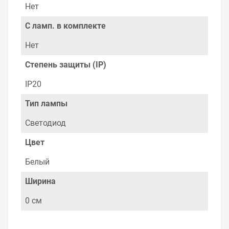
поставщиками, продаем товар от давно
Нет
зарекомендовавших себя брендов.
С ламп. в комплекте
Быстрая доставка в любой город – несколько
вариантов, вы всегда можете выбрать наиболее
Нет
удобный. Гирлянда светодиодная "Бахрома" 3*0,8 м
200 LED БЕЛЫЕ, прозрачный ПВХ , можно получить в
Степень защиты (IP)
пункте выдачи, или заказать курьерскую доставку до
двери. Закажите выгодную доставку в Ваш город или
IP20
прямо к вашей двери. Это удобнее, чем объезжать
магазины, тратить время, выбирать из того, что
Тип лампы
предлагают, а не покупать то, что нужно, что хочется.
Светодиод
Брак – это исключение в нашем ассортименте. Если он
выявлен, то возврат товара осуществляется в
Цвет
соответствии с Законом Российской Федерации «О
защите прав потребителя». Это не значит, что нужно
Белый
тратить много времени на решение проблемы.
Правила, согласно которым урегулируется проблема,
Ширина
очень простые. Мы просто заменяем некачественный
товар на то, который соответствует ожиданиям, или
0 см
возвращаем деньги.
Наличие Гирлянда светодиодная "Бахрома" 3*0,8 м 200