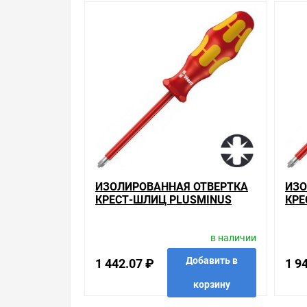
Уважаемые покупатели.
Обращаем Ваше внимание, что размещенная на д
необходимо уточнить у менеджеров, которые с 
Производитель оставляет за собой право изменя
Цена на Изолированная отвертка крест-шлиц Plus
других магазинах, и вы поймете, что у нас опт
тысяч позиций. На сайте можно найти как товары
мы уделяем особое внимание. Кроме того, ставка 
действуют хорошие скидки для оптовых покупат
ИЗОЛИРОВАННАЯ ОТВЕРТКА
ИЗО
Мы предлагаем большой выбор товаров из кате
КРЕСТ-ШЛИЦ PLUSMINUS
КРЕ
Диэлектрические отвертки VDE крест/шлиц "Plu
PZ/S1 X 80MM WERA
PZ/
по хорошим ценам. Уверены, что вы найдете на н
KRAFTFORM 165 I PZ/S VDE
KRA
в наличии
1000V
100
Весь товар сертифицирован, отвечает требован
брендов.
Добавить в
1 442.07 ₽
1 9
корзину
Быстрая доставка в любой город – несколько ва
80mm Wera Kraftform 162 i PH/S VDE 1000V , мо