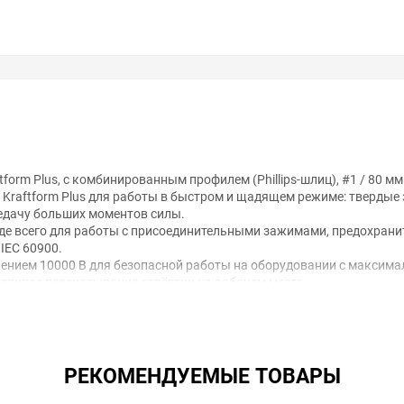
form Plus, с комбинированным профилем (Phillips-шлиц), #1 / 80 
Kraftform Plus для работы в быстром и щадящем режиме: твердые 
едачу больших моментов силы.
жде всего для работы с присоединительными зажимами, предохран
IEC 60900.
ением 10000 В для безопасной работы на оборудовании с максим
ливое перекатывание отвёртки на рабочем месте.
ftform
екатывания
РЕКОМЕНДУЕМЫЕ ТОВАРЫ