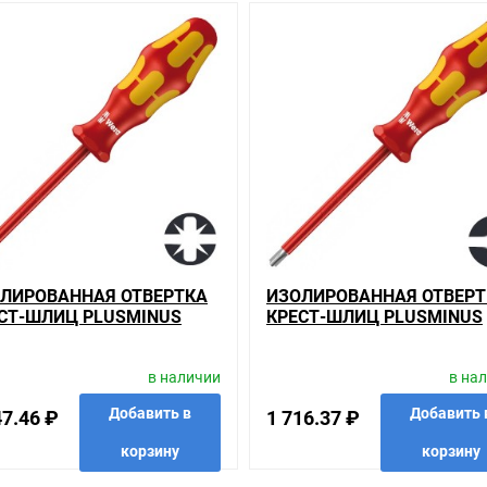
анном сайте справочная информация о товарах не является оферт
удовольствием помогут Вам в выборе оборудования и оформлении н
ть внешний вид, технические характеристики и комплектацию без 
Minus PH/S1 x 80mm Wera Kraftform 162 i PH/S VDE 1000V , у нас вс
имальное соотношение цены, качества и ассортимента. Перечень тов
, пользующиеся повышенным спросом, так и то, что в других магаз
делается на безопасность и качество продукции. Так же цена - 1 32
елей.
ЛИРОВАННАЯ ОТВЕРТКА
ИЗОЛИРОВАННАЯ ОТВЕРТ
гории
СТ-ШЛИЦ PLUSMINUS
КРЕСТ-ШЛИЦ PLUSMINUS
sMinus" до 1000В
S2 X 100MM WERA
PH/S2 X 100MM WERA
ашем сайте именно то, что искали, потратив на это минимум времен
FTFORM 165 I PZ/S VDE
KRAFTFORM 162 I PH/S VD
в наличии
в на
0V
1000V
иям качества. Мы работаем с проверенными поставщиками, продае
Добавить в
Добавить 
47.46 ₽
1 716.37 ₽
корзину
корзину
риантов, вы всегда можете выбрать наиболее удобный. Изолирован
жно получить в пункте выдачи, или заказать курьерскую доставку д