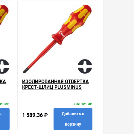
ой, наличие и стоимость оборудования
а него заказа.
уведомления.
егда одни из лучших. Сравните с прайсом в
аров, которые мы продаем, насчитывает десятки
инах купить сложно. Ассортимент – это то, чему
3.88 ₽ может быть для Вас и ниже так как у нас
КА
ИЗОЛИРОВАННАЯ ОТВЕРТКА
КРЕСТ-ШЛИЦ PLUSMINUS
PH/S1 X 80MM ЗАУЖЕННАЯ
и. Есть поиск по позициям.
E
WERA 162 IS PH/S VDE 1000V
личии
в наличии
м товар от давно зарекомендовавших себя
в
Добавить в
1 589.36 ₽
корзину
ная отвертка крест-шлиц PlusMinus PH/S1 x
о двери. Закажите выгодную доставку в Ваш