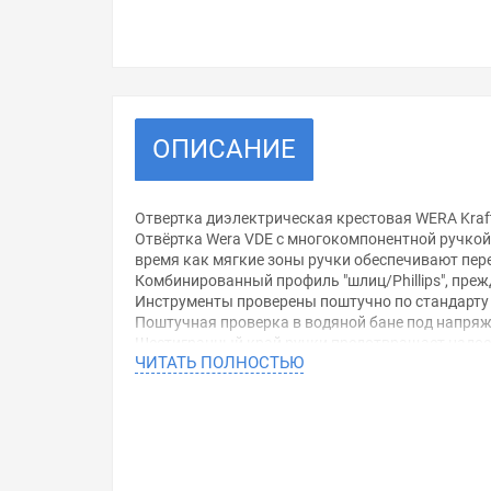
ОПИСАНИЕ
Отвертка диэлектрическая крестовая WERA Kraft
Отвёртка Wera VDE с многокомпонентной ручкой 
время как мягкие зоны ручки обеспечивают пер
Комбинированный профиль "шлиц/Phillips", пре
Инструменты проверены поштучно по стандарту 
Поштучная проверка в водяной бане под напряж
Шестигранный край ручки предотвращает надоед
ЧИТАТЬ ПОЛНОСТЬЮ
Преимущества:Многокомпонентная рукоятка Kra
Шестигранный край рукоятки защищает от пер
Маркировка
Контроль изоляции
Длина ручки: 98 мм
Длина стержня: 80 мм
Размер: #1