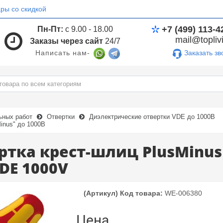
ры со скидкой
+7 (499) 113-4
Пн-Пт:
с 9.00 - 18.00
mail@toplivi
Заказы через сайт
24/7
Заказать зв
Написать нам-
ьных работ
Отвертки
Диэлектрические отвертки VDE до 1000В
inus" до 1000В
ртка крест-шлиц PlusMinus
VDE 1000V
(Артикул) Код товара:
WE-006380
Цена