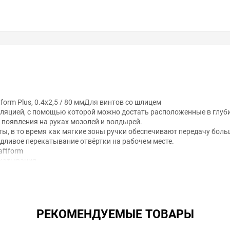
orm Plus, 0.4x2,5 / 80 ммДля винтов со шлицем
оляцией, с помощью которой можно достать расположенные в глуб
з появления на руках мозолей и волдырей.
ты, в то время как мягкие зоны ручки обеспечивают передачу бол
ливое перекатывание отвёртки на рабочем месте.
ftform
екатывания
РЕКОМЕНДУЕМЫЕ ТОВАРЫ