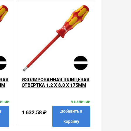
ой, наличие и стоимость оборудования
а него заказа.
уведомления.
из лучших. Сравните с прайсом в других
которые мы продаем, насчитывает десятки тысяч
упить сложно. Ассортимент – это то, чему мы
₽ может быть для Вас и ниже так как у нас
ВАЯ
ИЗОЛИРОВАННАЯ ШЛИЦЕВАЯ
и. Есть поиск по позициям.
0MM
ОТВЕРТКА 1.2 X 8.0 X 175MM
0 I
WERA KRAFTFORM PLUS 160 I
м товар от давно зарекомендовавших себя
VDE 1000V
личии
в наличии
ная шлицевая отвертка 0.4 x 2.5 x 80mm Wera
в
Добавить в
1 632.58 ₽
кажите выгодную доставку в Ваш город или прямо
корзину
ь то, что нужно, что хочется.