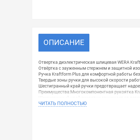
ОПИСАНИЕ
Отвертка диэлектрическая шлицевая WERA Kraftf
Отвёртка с зауженным стержнем и защитной из
Ручка Kraftform Plus для комфортной работы бе
Твердые зоны ручки для высокой скорости рабо
Шестигранный край ручки предотвращает надоед
Преимущества:Многокомпонентная рукоятка Kra
Шестигранный край рукоятки защищает от пер
ЧИТАТЬ ПОЛНОСТЬЮ
Маркировка
Контроль изоляции
Длина ручки: 81 мм
Длина стержня: 80 мм
Размер: шлиц 0,4х2,5 мм
Уважаемые покупатели.