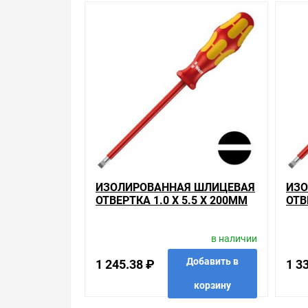
Обращаем Ваше внимание, что размещенная на д
необходимо уточнить у менеджеров, которые с 
Производитель оставляет за собой право изменя
Цена на Изолированная шлицевая отвертка 0.4 x 2
магазинах, и вы поймете, что у нас оптимально
позиций. На сайте можно найти как товары, пол
уделяем особое внимание. Кроме того, ставка дел
действуют хорошие скидки для оптовых покупат
Мы предлагаем большой выбор товаров из кате
Диэлектрические отвертки VDE плоские шлице
ИЗОЛИРОВАННАЯ ШЛИЦЕВАЯ
ИЗО
по хорошим ценам. Уверены, что вы найдете на н
ОТВЕРТКА 1.0 X 5.5 X 200MM
ОТВ
WERA KRAFTFORM PLUS 160 I
WER
Весь товар сертифицирован, отвечает требован
VDE 1000V
VDE
брендов.
в наличии
Быстрая доставка в любой город – несколько ва
Добавить в
1 245.38 ₽
1 3
Kraftform Plus 160 i VDE 1000V , можно получит
корзину
к вашей двери. Это удобнее, чем объезжать магаз