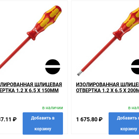
анном сайте справочная информация о товарах не является оферт
удовольствием помогут Вам в выборе оборудования и оформлении н
ть внешний вид, технические характеристики и комплектацию без 
.5 x 80mm Wera Kraftform Plus 160 i VDE 1000V , у нас всегда одни 
е соотношение цены, качества и ассортимента. Перечень товаров, 
ьзующиеся повышенным спросом, так и то, что в других магазинах к
ается на безопасность и качество продукции. Так же цена - 712.66 
елей.
гории
вые до 1000В
ЛИРОВАННАЯ ШЛИЦЕВАЯ
ИЗОЛИРОВАННАЯ ШЛИЦЕ
ашем сайте именно то, что искали, потратив на это минимум времен
ЕРТКА 1.2 X 6.5 X 150MM
ОТВЕРТКА 1.2 X 6.5 X 20
A KRAFTFORM PLUS 160 I
WERA KRAFTFORM PLUS 16
иям качества. Мы работаем с проверенными поставщиками, продае
 1000V
VDE 1000V
в наличии
в на
риантов, вы всегда можете выбрать наиболее удобный. Изолирован
Добавить в
Добавить 
37.11 ₽
1 675.80 ₽
ь в пункте выдачи, или заказать курьерскую доставку до двери. За
корзину
корзину
ины, тратить время, выбирать из того, что предлагают, а не покупат