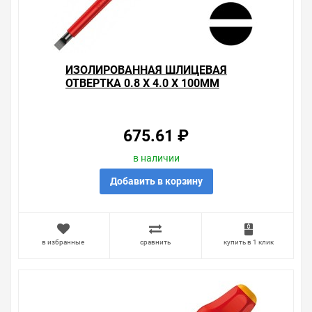
консультацию по тому, что мы продаем, узнать
преимущества конкретного товара, получить
информацию об отличительных особенностях товара,
который вы собираетесь купить. Мы всегда рады
помочь, посоветовать, рассказать подробно о товарах
ИЗОЛИРОВАННАЯ ШЛИЦЕВАЯ
из нашего ассортимента.
ОТВЕРТКА 0.8 X 4.0 X 100MM
WERA KRAFTFORM COMFORT
Свяжитесь с нами любым способом, который для вас
1160 I VDE 1000V
наиболее удобен. С удовольствием ответим на все
вопросы.
675.61 ₽
в наличии
Добавить в корзину
в избранные
сравнить
купить в 1 клик