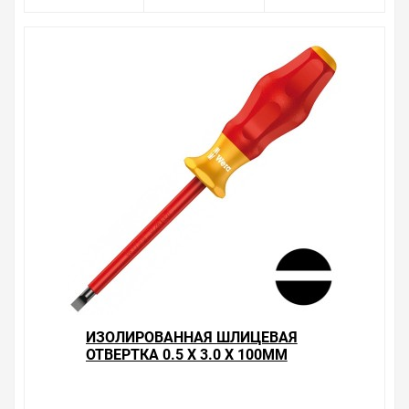
соотношение цены, качества и ассортимента.
Перечень товаров, которые мы продаем, насчитывает
десятки тысяч позиций. На сайте можно найти как
товары, пользующиеся повышенным спросом, так и
то, что в других магазинах купить сложно.
Ассортимент – это то, чему мы уделяем особое
внимание. Кроме того, ставка делается на
безопасность и качество продукции. Так же цена -
551.25 ₽ может быть для Вас и ниже так как у нас
действуют хорошие скидки для оптовых покупателей.
Мы предлагаем большой выбор товаров из категории
Диэлектрические отвертки VDE плоские шлицевые
до 1000В
по хорошим ценам. Уверены, что вы найдете на нашем
сайте именно то, что искали, потратив на это минимум
времени. Есть поиск по позициям.
Весь товар сертифицирован, отвечает требованиям
ИЗОЛИРОВАННАЯ ШЛИЦЕВАЯ
качества. Мы работаем с проверенными
ОТВЕРТКА 0.5 X 3.0 X 100MM
поставщиками, продаем товар от давно
WERA KRAFTFORM COMFORT
зарекомендовавших себя брендов.
1160 I VDE 1000V