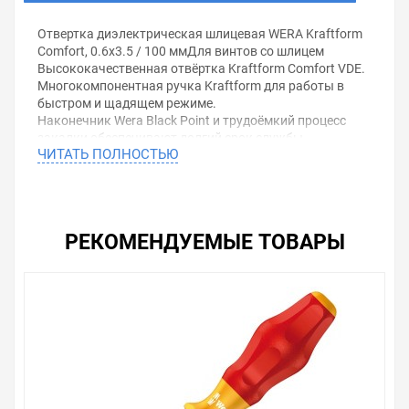
Отвертка диэлектрическая шлицевая WERA Kraftform
Comfort, 0.6x3.5 / 100 ммДля винтов со шлицем
Высококачественная отвёртка Kraftform Comfort VDE.
Многокомпонентная ручка Kraftform для работы в
быстром и щадящем режиме.
Наконечник Wera Black Point и трудоёмкий процесс
закалки обеспечивают долгий срок службы
ЧИТАТЬ ПОЛНОСТЬЮ
наконечника, повышенную защиту от коррозии и
точность работы.
Поштучная проверка в водяной бане под напряжением
10000 В для безопасной работы на оборудовании с
максимально допустимым напряжением 1000 В.
РЕКОМЕНДУЕМЫЕ ТОВАРЫ
Шестигранный край ручки предотвращает
надоедливое перекатывание отвёртки на рабочем
месте.
С маркировкой ручки для облегчённого отбора и
сортировки инструментов.
Преимущества:Многокомпонентная рукоятка
Kraftform
Шестигранный край рукоятки защищает от
перекатывания
Маркировка