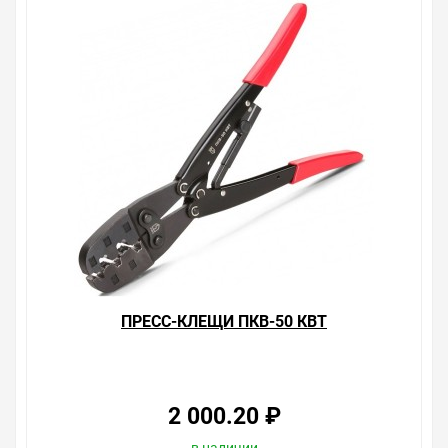
объезжать магазины, тратить время, выбирать из
того, что предлагают, а не покупать то, что нужно, что
хочется.
Брак – это исключение в нашем ассортименте. Если он
выявлен, то возврат товара осуществляется в
соответствии с Законом Российской Федерации «О
защите прав потребителя». Это не значит, что нужно
тратить много времени на решение проблемы.
Правила, согласно которым урегулируется проблема,
очень простые. Мы просто заменяем некачественный
товар на то, который соответствует ожиданиям, или
возвращаем деньги.
Наличие K3 Пресс-клещи для втулочных наконечников
(0,5-16 мм2, вдавливание) на складе уточняйте у
менеджера. Также можно получить консультацию по
ПРЕСС-КЛЕЩИ ПКВ-50 КВТ
тому, что мы продаем, узнать преимущества
конкретного товара, получить информацию об
отличительных особенностях товара, который вы
собираетесь купить. Мы всегда рады помочь,
посоветовать, рассказать подробно о товарах из
2 000.20 ₽
нашего ассортимента.