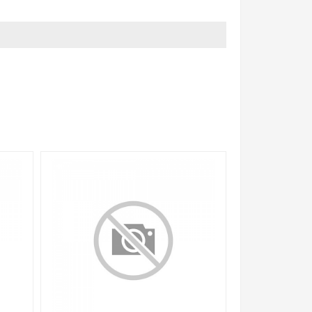
ой, наличие и стоимость оборудования
а него заказа.
уведомления.
других магазинах, и вы поймете, что у нас
сятки тысяч позиций. На сайте можно найти как
, чему мы уделяем особое внимание. Кроме того,
 нас действуют хорошие скидки для оптовых
и. Есть поиск по позициям.
м товар от давно зарекомендовавших себя