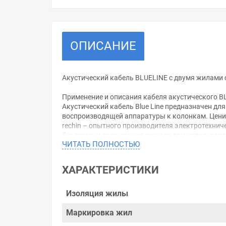
ОПИСАНИЕ
Акустический кабель BLUELINE с двумя жилами с
Применение и описания кабеля акустического B
Акустический кабель Blue Line предназначен дл
воспроизводящей аппаратуры к колонкам. Ценит
rechin – опытного производителя электротехни
без помех и прерывания сигнала при использован
ЧИТАТЬ ПОЛНОСТЬЮ
Кабель акустический BL 2х1,5мм2 rechin состоит
Конструкция:
ХАРАКТЕРИСТИКИ
разделительное основание обеспечивает раздел
Электрические характеристики:
Электрическое сопротивление изоляции при темпе
Изоляция жилы
Условия эксплуатации:
Окружающая среда - от минус 40°C до плюс 70°C,
Маркировка жил
Радиус изгиба шнура - не менее 10мм.