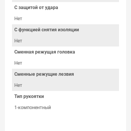
качества. Мы работаем с проверенными
С защитой от удара
поставщиками, продаем товар от давно
зарекомендовавших себя брендов.
Нет
Быстрая доставка в любой город – несколько
С функцией снятия изоляции
вариантов, вы всегда можете выбрать наиболее
удобный. Кабельные ножницы для резки кабеля до 20
Нет
мм MC-03 КВТ , можно получить в пункте выдачи, или
заказать курьерскую доставку до двери. Закажите
Сменная режущая головка
выгодную доставку в Ваш город или прямо к вашей
двери. Это удобнее, чем объезжать магазины, тратить
Нет
время, выбирать из того, что предлагают, а не
покупать то, что нужно, что хочется.
Сменные режущие лезвия
Брак – это исключение в нашем ассортименте. Если он
Нет
выявлен, то возврат товара осуществляется в
соответствии с Законом Российской Федерации «О
Тип рукоятки
защите прав потребителя». Это не значит, что нужно
тратить много времени на решение проблемы.
1-компонентный
Правила, согласно которым урегулируется проблема,
очень простые. Мы просто заменяем некачественный
товар на то, который соответствует ожиданиям, или
возвращаем деньги.