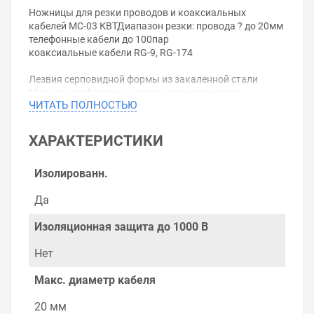
Ножницы для резки проводов и коаксиальных
кабелей MC-03 КВТДиапазон резки: провода ? до 20мм
телефонные кабели до 100пар
коаксиальные кабели RG-9, RG-174
Лезвия серповидной формы из закаленной стали
Мягкие, комфортные нескользящие рукоятки
ЧИТАТЬ ПОЛНОСТЬЮ
Блокиратор рукояток
Возвратная пружина
Вес: 290г
ХАРАКТЕРИСТИКИ
Длина: 220мм
Уважаемые покупатели.
Изолированн.
Обращаем Ваше внимание, что размещенная на
Да
данном сайте справочная информация о товарах не
является офертой, наличие и стоимость оборудования
Изоляционная защита до 1000 В
необходимо уточнить у менеджеров, которые с
удовольствием помогут Вам в выборе оборудования и
Нет
оформлении на него заказа.
Макс. диаметр кабеля
Производитель оставляет за собой право изменять
внешний вид, технические характеристики и
20 мм