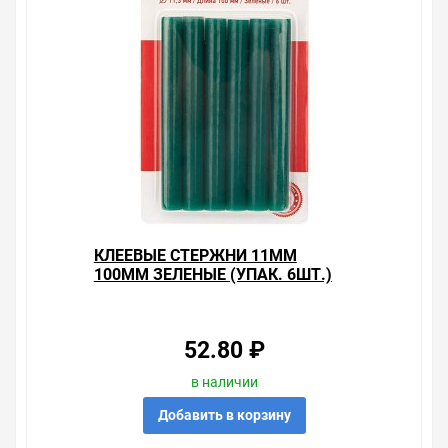
Клеевые пистолеты и стержни диаметром 11мм
по хорошим ценам. Уверены, что вы найдете на нашем
сайте именно то, что искали, потратив на это минимум
времени. Есть поиск по позициям.
Весь товар сертифицирован, отвечает требованиям
качества. Мы работаем с проверенными
поставщиками, продаем товар от давно
зарекомендовавших себя брендов.
Быстрая доставка в любой город – несколько
вариантов, вы всегда можете выбрать наиболее
удобный. Клеевые стержни 11мм 100мм синие (упак.
КЛЕЕВЫЕ СТЕРЖНИ 11ММ
6шт.) , можно получить в пункте выдачи, или заказать
100ММ ЗЕЛЕНЫЕ (УПАК. 6ШТ.)
курьерскую доставку до двери. Закажите выгодную
доставку в Ваш город или прямо к вашей двери. Это
удобнее, чем объезжать магазины, тратить время,
выбирать из того, что предлагают, а не покупать то,
52.80 ₽
что нужно, что хочется.
в наличии
Брак – это исключение в нашем ассортименте. Если он
выявлен, то возврат товара осуществляется в
Добавить в корзину
соответствии с Законом Российской Федерации «О