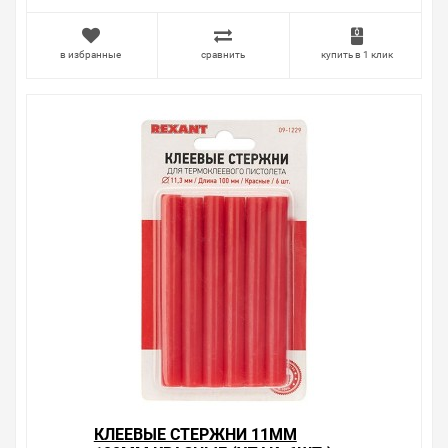
защите прав потребителя». Это не значит, что нужно
тратить много времени на решение проблемы.
Правила, согласно которым урегулируется проблема,
в избранные
сравнить
купить в 1 клик
очень простые. Мы просто заменяем некачественный
товар на то, который соответствует ожиданиям, или
возвращаем деньги.
Наличие Клеевые стержни 11мм 100мм синие (упак.
6шт.) на складе уточняйте у менеджера. Также можно
получить консультацию по тому, что мы продаем,
узнать преимущества конкретного товара, получить
информацию об отличительных особенностях товара,
который вы собираетесь купить. Мы всегда рады
помочь, посоветовать, рассказать подробно о товарах
из нашего ассортимента.
Свяжитесь с нами любым способом, который для вас
наиболее удобен. С удовольствием ответим на все
вопросы.
КЛЕЕВЫЕ СТЕРЖНИ 11ММ