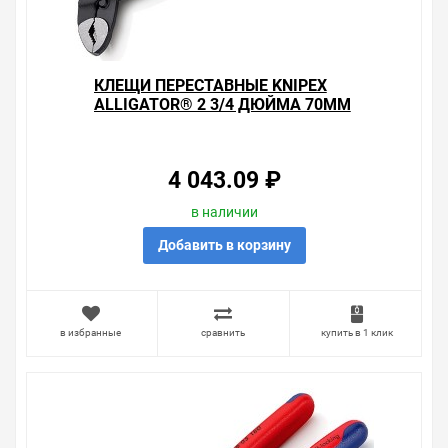
из нашего ассортимента.
Свяжитесь с нами любым способом, который для вас
наиболее удобен. С удовольствием ответим на все
КЛЕЩИ ПЕРЕСТАВНЫЕ KNIPEX
вопросы.
ALLIGATOR® 2 3/4 ДЮЙМА 70ММ
ФОСФАТИРОВАННЫЕ 2-К РУЧКИ
L-300ММ
4 043.09 ₽
в наличии
Добавить в корзину
в избранные
сравнить
купить в 1 клик