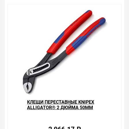
товары, пользующиеся повышенным спросом, так и
то, что в других магазинах купить сложно.
Ассортимент – это то, чему мы уделяем особое
внимание. Кроме того, ставка делается на
безопасность и качество продукции. Так же цена - 2
711.27 ₽ может быть для Вас и ниже так как у нас
действуют хорошие скидки для оптовых покупателей.
Мы предлагаем большой выбор товаров из категории
Клещи переставные сантехнические
по хорошим ценам. Уверены, что вы найдете на нашем
сайте именно то, что искали, потратив на это минимум
времени. Есть поиск по позициям.
Весь товар сертифицирован, отвечает требованиям
качества. Мы работаем с проверенными
поставщиками, продаем товар от давно
зарекомендовавших себя брендов.
КЛЕЩИ ПЕРЕСТАВНЫЕ KNIPEX
Быстрая доставка в любой город – несколько
ALLIGATOR® 2 ДЮЙМА 50ММ
вариантов, вы всегда можете выбрать наиболее
ФОСФАТИРОВАННЫЕ 2-К РУЧКИ
удобный. Клещи переставные Knipex Alligator® 1 1/2
L-250ММ
дюйма 42мм фосфатированные 2-к ручки L-180мм ,
можно получить в пункте выдачи, или заказать