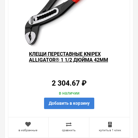
Диапазон для труб: 42 ? мм
Диапазон для гаек: 36 мм
Уважаемые покупатели.
Обращаем Ваше внимание, что размещенная на
данном сайте справочная информация о товарах не
является офертой, наличие и стоимость оборудования
необходимо уточнить у менеджеров, которые с
КЛЕЩИ ПЕРЕСТАВНЫЕ KNIPEX
удовольствием помогут Вам в выборе оборудования и
ALLIGATOR® 1 1/2 ДЮЙМА 42ММ
оформлении на него заказа.
ФОСФАТИРОВАННЫЕ 1-К РУЧКИ
L-180ММ
Производитель оставляет за собой право изменять
внешний вид, технические характеристики и
2 304.67 ₽
комплектацию без уведомления.
в наличии
Цена на Клещи переставные Knipex Alligator® 1 1/2
дюйма 42мм фосфатированные 2-к ручки L-180мм , у
Добавить в корзину
нас всегда одни из лучших. Сравните с прайсом в
других магазинах, и вы поймете, что у нас оптимальное
соотношение цены, качества и ассортимента.
Перечень товаров, которые мы продаем, насчитывает
в избранные
сравнить
купить в 1 клик
десятки тысяч позиций. На сайте можно найти как