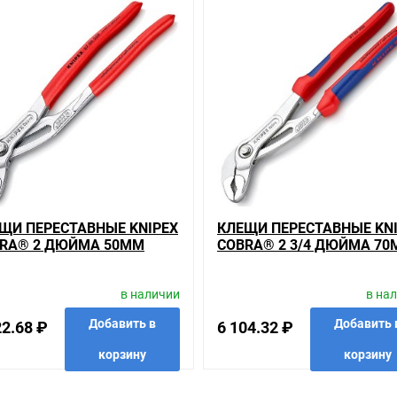
гории
ашем сайте именно то, что искали, потратив на это минимум времен
иям качества. Мы работаем с проверенными поставщиками, продае
ариантов, вы всегда можете выбрать наиболее удобный. Клещи пер
ить в пункте выдачи, или заказать курьерскую доставку до двери.
 магазины, тратить время, выбирать из того, что предлагают, а не 
сли он выявлен, то возврат товара осуществляется в соответствии
ь много времени на решение проблемы. Правила, согласно которым 
ЩИ ПЕРЕСТАВНЫЕ KNIPEX
КЛЕЩИ ПЕРЕСТАВНЫЕ KN
который соответствует ожиданиям, или возвращаем деньги.
RA® 2 ДЮЙМА 50ММ
COBRA® 2 3/4 ДЮЙМА 7
МИРОВАННЫЕ 1-К РУЧКИ
ХРОМИРОВАННЫЕ 2-К РУ
йм 27мм хромированные 1-к ручки L-125мм на складе уточняйте у
50ММ
L-300ММ
 преимущества конкретного товара, получить информацию об отлич
в наличии
в на
советовать, рассказать подробно о товарах из нашего ассортимент
Добавить в
Добавить 
22.68 ₽
6 104.32 ₽
вас наиболее удобен. С удовольствием ответим на все вопросы.
корзину
корзину
анные
сравнить
купить в 1 клик
в избранные
сравнить
купить