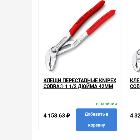
Мы предлагаем большой выбор товаров из кате
Клещи переставные сантехнические
по хорошим ценам. Уверены, что вы найдете на н
Весь товар сертифицирован, отвечает требован
брендов.
Быстрая доставка в любой город – несколько в
хромированные 1-к ручки L-125мм , можно получ
прямо к вашей двери. Это удобнее, чем объезжать
Брак – это исключение в нашем ассортименте. Е
потребителя». Это не значит, что нужно тратит
КЛЕЩИ ПЕРЕСТАВНЫЕ KNIPEX
КЛЕ
просто заменяем некачественный товар на то, 
COBRA® 1 1/2 ДЮЙМА 42ММ
COB
ХРОМИРОВАННЫЕ 1-К РУЧКИ
ХРО
Наличие Клещи переставные Knipex Cobra® 1 дю
L-180ММ
L-2
консультацию по тому, что мы продаем, узнать
в наличии
собираетесь купить. Мы всегда рады помочь, по
Добавить в
4 158.63 ₽
4 3
Свяжитесь с нами любым способом, который для 
корзину
в избранные
сравнить
купить в 1 клик
в избр