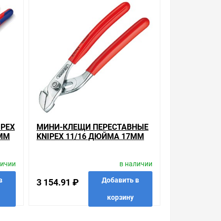
и. Есть поиск по позициям.
м товар от давно зарекомендовавших себя
еставные Knipex Cobra® 1 дюйм 27мм
 Закажите выгодную доставку в Ваш город или
покупать то, что нужно, что хочется.
 с Законом Российской Федерации «О защите прав
урегулируется проблема, очень простые. Мы
IPEX
МИНИ-КЛЕЩИ ПЕРЕСТАВНЫЕ
0ММ
KNIPEX 11/16 ДЮЙМА 17ММ
ЧКИ
ХРОМИРОВАННЫЕ 1-К РУЧКИ
 менеджера. Также можно получить
L-125ММ
ительных особенностях товара, который вы
личии
в наличии
а.
в
Добавить в
3 154.91 ₽
корзину
в избранные
сравнить
купить в 1 клик
 в 1 клик