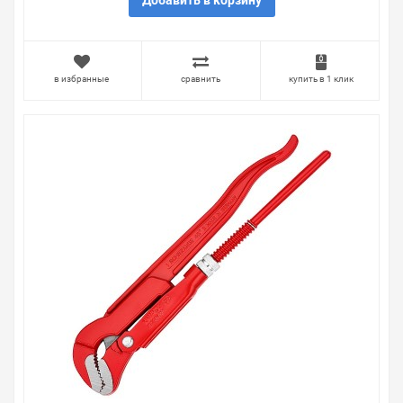
Добавить в корзину
Правила, согласно которым урегулируется проблема,
очень простые. Мы просто заменяем некачественный
товар на то, который соответствует ожиданиям, или
возвращаем деньги.
в избранные
сравнить
купить в 1 клик
Наличие Ключ трубный Knipex 2 дюйма S-образные
губки 70мм L-540мм на складе уточняйте у менеджера.
Также можно получить консультацию по тому, что мы
продаем, узнать преимущества конкретного товара,
получить информацию об отличительных
особенностях товара, который вы собираетесь купить.
Мы всегда рады помочь, посоветовать, рассказать
подробно о товарах из нашего ассортимента.
Свяжитесь с нами любым способом, который для вас
наиболее удобен. С удовольствием ответим на все
вопросы.