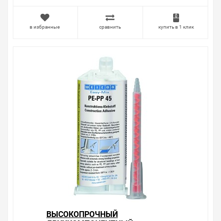
тратить много времени на решение проблемы.
Правила, согласно которым урегулируется проблема,
очень простые. Мы просто заменяем некачественный
в избранные
сравнить
купить в 1 клик
товар на то, который соответствует ожиданиям, или
возвращаем деньги.
Наличие Контактный клей GMK 2410 300г на складе
уточняйте у менеджера. Также можно получить
консультацию по тому, что мы продаем, узнать
преимущества конкретного товара, получить
информацию об отличительных особенностях товара,
который вы собираетесь купить. Мы всегда рады
помочь, посоветовать, рассказать подробно о товарах
из нашего ассортимента.
Свяжитесь с нами любым способом, который для вас
наиболее удобен. С удовольствием ответим на все
вопросы.
ВЫСОКОПРОЧНЫЙ