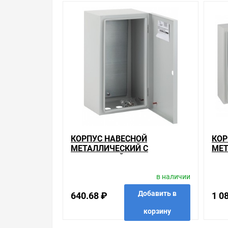
Уважаемые покупатели.
Обращаем Ваше внимание, что размещенная на д
необходимо уточнить у менеджеров, которые с 
Производитель оставляет за собой право изменя
Цена на Корпус навесной металлический с монт
прайсом в других магазинах, и вы поймете, что 
насчитывает десятки тысяч позиций. На сайте м
Ассортимент – это то, чему мы уделяем особое в
для Вас и ниже так как у нас действуют хорошие
КОРПУС НАВЕСНОЙ
КОР
Мы предлагаем большой выбор товаров из кате
МЕТАЛЛИЧЕСКИЙ С
МЕТ
Щиты навесные с монтажной панелью ЩМП ЭРА 
МОНТАЖНОЙ ПАНЕЛЬЮ ЭРА
МОН
по хорошим ценам. Уверены, что вы найдете на н
ЭКО СТМ ЩМП-01 IP31
ЭКО
в наличии
(410Х220Х175)5056306021367
(40
Весь товар сертифицирован, отвечает требован
брендов.
Добавить в
640.68 ₽
1 0
корзину
Быстрая доставка в любой город – несколько в
ЭКО СТМ ЩМПг-04 IP54(400х300х175)50563060215