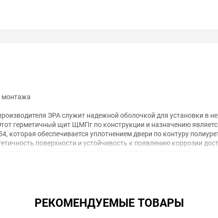
о монтажа
производителя ЭРА служит надежной оболочкой для установки в н
тот герметичный щит ЩМПг по конструкции и назначению являетс
4, которая обеспечивается уплотнением двери по контуру полиур
тетичность поверхности и устойчивость к появлению коррозии дос
ромонтажа в жилых, торговых и производственных зданиях.
удобную установку оборудования, а также имеет отверстия для кр
пуса производится снизу.
РЕКОМЕНДУЕМЫЕ ТОВАРЫ
езопасностью и долговечным сроком службы.