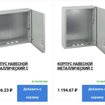
анном сайте справочная информация о товарах не является оферт
удовольствием помогут Вам в выборе оборудования и оформлении н
ть внешний вид, технические характеристики и комплектацию без 
ажной панелью ЭРА ЭКО СТМ ЩМПг-04 IP54(400х300х175)50563060215
у нас оптимальное соотношение цены, качества и ассортимента. Пе
ожно найти как товары, пользующиеся повышенным спросом, так и 
нимание. Кроме того, ставка делается на безопасность и качество п
 скидки для оптовых покупателей.
ПУС НАВЕСНОЙ
КОРПУС НАВЕСНОЙ
гории
АЛЛИЧЕСКИЙ С
МЕТАЛЛИЧЕСКИЙ С
IP31, IP54
ТАЖНОЙ ПАНЕЛЬЮ ЭРА
МОНТАЖНОЙ ПАНЕЛЬЮ Э
ашем сайте именно то, что искали, потратив на это минимум времен
 СТМ ЩМП-05 IP31
ЭКО СТМ ЩМП-06 IP31
в наличии
в на
0Х400Х175)5056306021404
(500Х400Х175)505630602
иям качества. Мы работаем с проверенными поставщиками, продае
Добавить в
Добавить 
86.23 ₽
1 194.67 ₽
корзину
корзину
ариантов, вы всегда можете выбрать наиболее удобный. Корпус н
03 , можно получить в пункте выдачи, или заказать курьерскую 