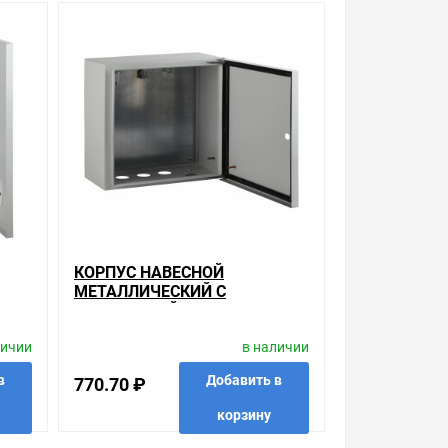
ой, наличие и стоимость оборудования
а него заказа.
уведомления.
03 , у нас всегда одни из лучших. Сравните с
речень товаров, которые мы продаем,
то, что в других магазинах купить сложно.
родукции. Так же цена - 1 050.43 ₽ может быть
КОРПУС НАВЕСНОЙ
МЕТАЛЛИЧЕСКИЙ С
РА
МОНТАЖНОЙ ПАНЕЛЬЮ ЭРА
и. Есть поиск по позициям.
ЭКО СТМ ЩМПГ-02
личии
в наличии
1411
IP54(250Х300Х175)505630602
м товар от давно зарекомендовавших себя
1497
в
Добавить в
770.70 ₽
корзину
авесной металлический с монтажной панелью ЭРА
доставку до двери. Закажите выгодную доставку