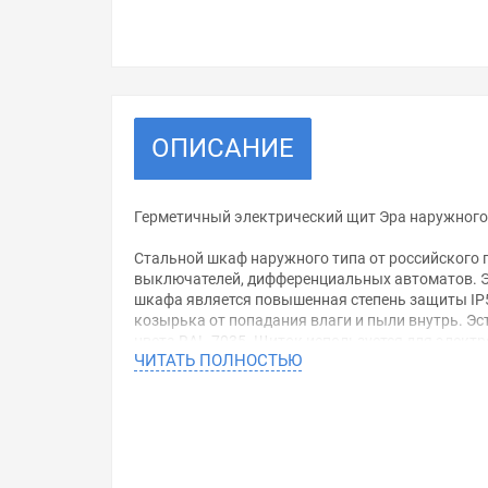
ОПИСАНИЕ
Герметичный электрический щит Эра наружног
Стальной шкаф наружного типа от российского 
выключателей, дифференциальных автоматов. Э
шкафа является повышенная степень защиты IP5
козырька от попадания влаги и пыли внутрь. Эс
цвета RAL-7035. Щиток используется для элект
ЧИТАТЬ ПОЛНОСТЬЮ
Монтажная панель съемного типа обеспечивает 
креплений в комплекте. Ввод кабеля внутрь кор
Эта модель имеет следующие параметры:
• Высота – 400 мм;
• Ширина – 300 мм;
• Глубина – 165 мм.
Электрощит отличается высокой прочностью, б