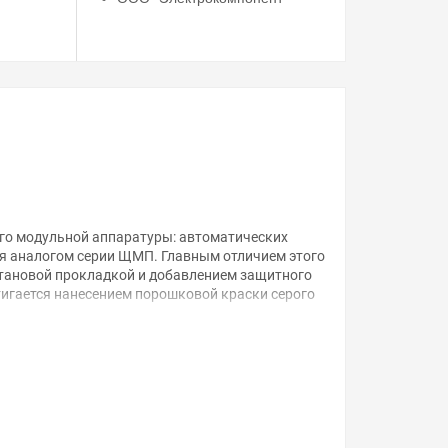
его модульной аппаратуры: автоматических
я аналогом серии ЩМП. Главным отличием этого
етановой прокладкой и добавлением защитного
тигается нанесением порошковой краски серого
епления бокса к стене с помощью надежных