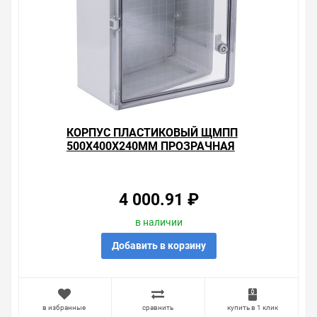
корпуса не требуют заземления.
Стойкость к ультрафиолетовым лучам: свойства
материала делают корпуса стойкими к УФ-лучам с
возможностью установки на открытом воздухе.
Возможность использования в системе АСКУЭ:
материал не создает помех для передачи радио и GSM
сигнала.
Характеристики:Ширина: 400 мм
Высота: 500 мм
Глубина: 180 мм
КОРПУС ПЛАСТИКОВЫЙ ЩМПП
Материал: Пластик
500Х400Х240ММ ПРОЗРАЧНАЯ
Цвет: Серый
ДВЕРЬ УХЛ1 IP65 ИЭК
Номер цвета RAL: 7035
Кол-во замков: 2
Кол-во дверей шкафа: 1
4 000.91 ₽
Степень защиты - IP: IP65
Номин напряжение: 230/400 В
в наличии
Частота: 50 Гц
Температура эксплуатации: -45…+80 °C
Добавить в корзину
Климатическое исполнение: УХЛ1
Номин электр прочность изоляции: 660 В
Статическая нагрузка: 35 кг
Вес: 4.5 кг
в избранные
сравнить
купить в 1 клик
Номин ток: 100 А