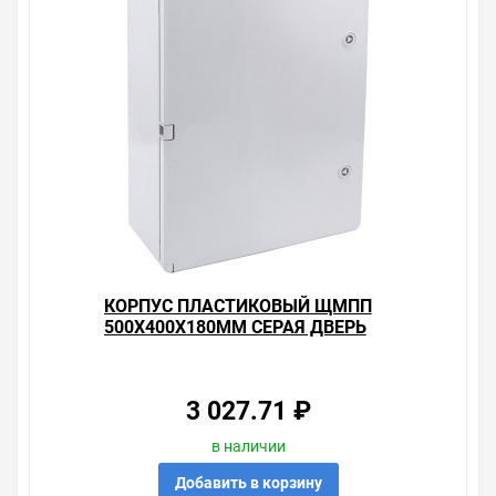
собираетесь купить. Мы всегда рады помочь,
посоветовать, рассказать подробно о товарах из
нашего ассортимента.
Свяжитесь с нами любым способом, который для вас
наиболее удобен. С удовольствием ответим на все
вопросы.
КОРПУС ПЛАСТИКОВЫЙ ЩМПП
500Х400Х180ММ СЕРАЯ ДВЕРЬ
УХЛ1 IP65 ИЭК
3 027.71 ₽
в наличии
Добавить в корзину