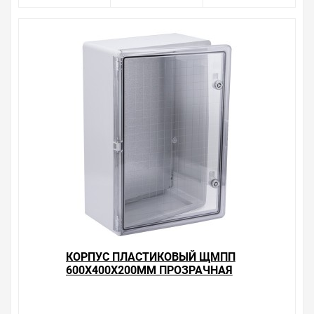
Ввод кабеля: Снизу
Вид или марка материала: АВС-пластик
Тип монтажа: Навесной
Потеря эффективности мощности Р: 105 Вт
Уважаемые покупатели.
Обращаем Ваше внимание, что размещенная на
данном сайте справочная информация о товарах не
является офертой, наличие и стоимость оборудования
необходимо уточнить у менеджеров, которые с
удовольствием помогут Вам в выборе оборудования и
оформлении на него заказа.
Производитель оставляет за собой право изменять
внешний вид, технические характеристики и
комплектацию без уведомления.
Цена на Корпус пластиковый ЩМПп 500х400х180мм
КОРПУС ПЛАСТИКОВЫЙ ЩМПП
прозрачная дверь УХЛ1 IP65 ИЭК , у нас всегда одни из
600Х400Х200ММ ПРОЗРАЧНАЯ
лучших. Сравните с прайсом в других магазинах, и вы
ДВЕРЬ УХЛ1 IP65 ИЭК
поймете, что у нас оптимальное соотношение цены,
качества и ассортимента. Перечень товаров, которые