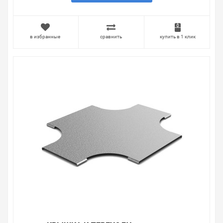
плавному 400х100 OSTEC на складе уточняйте у
менеджера. Также можно получить консультацию по
тому, что мы продаем, узнать преимущества
конкретного товара, получить информацию об
в избранные
сравнить
купить в 1 клик
отличительных особенностях товара, который вы
собираетесь купить. Мы всегда рады помочь,
посоветовать, рассказать подробно о товарах из
нашего ассортимента.
Свяжитесь с нами любым способом, который для вас
наиболее удобен. С удовольствием ответим на все
вопросы.