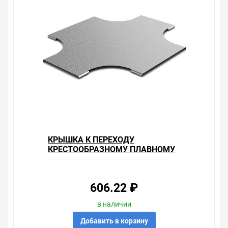
зарекомендовавших себя брендов.
Быстрая доставка в любой город – несколько
вариантов, вы всегда можете выбрать наиболее
удобный. Крышка к Переходу крестообразному
плавному 400х100 OSTEC , можно получить в пункте
выдачи, или заказать курьерскую доставку до двери.
Закажите выгодную доставку в Ваш город или прямо к
вашей двери. Это удобнее, чем объезжать магазины,
тратить время, выбирать из того, что предлагают, а не
покупать то, что нужно, что хочется.
Брак – это исключение в нашем ассортименте. Если он
выявлен, то возврат товара осуществляется в
КРЫШКА К ПЕРЕХОДУ
соответствии с Законом Российской Федерации «О
КРЕСТООБРАЗНОМУ ПЛАВНОМУ
защите прав потребителя». Это не значит, что нужно
300Х200 OSTEC
тратить много времени на решение проблемы.
Правила, согласно которым урегулируется проблема,
очень простые. Мы просто заменяем некачественный
606.22 ₽
товар на то, который соответствует ожиданиям, или
возвращаем деньги.
в наличии
Наличие Крышка к Переходу крестообразному
Добавить в корзину