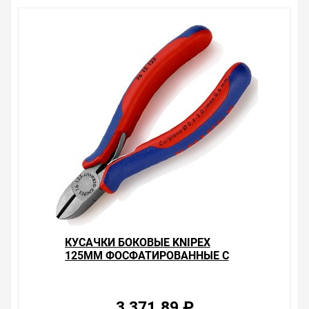
Мы предлагаем большой выбор товаров из категории
Бокорезы, кусачки боковые
по хорошим ценам. Уверены, что вы найдете на нашем
сайте именно то, что искали, потратив на это минимум
времени. Есть поиск по позициям.
Весь товар сертифицирован, отвечает требованиям
качества. Мы работаем с проверенными
поставщиками, продаем товар от давно
зарекомендовавших себя брендов.
Быстрая доставка в любой город – несколько
вариантов, вы всегда можете выбрать наиболее
удобный. Кусачки боковые Knipex 125мм
хромированные с двухкомпонентными рукоятками ,
можно получить в пункте выдачи, или заказать
курьерскую доставку до двери. Закажите выгодную
доставку в Ваш город или прямо к вашей двери. Это
КУСАЧКИ БОКОВЫЕ KNIPEX
удобнее, чем объезжать магазины, тратить время,
125ММ ФОСФАТИРОВАННЫЕ С
выбирать из того, что предлагают, а не покупать то,
ДВУХКОМПОНЕНТНЫМИ
что нужно, что хочется.
РУКОЯТКАМИ
Брак – это исключение в нашем ассортименте. Если он
3 371.89 ₽