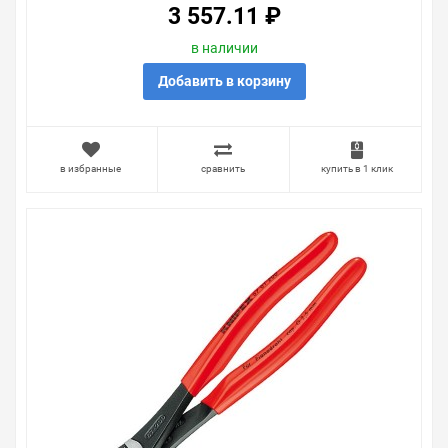
очень простые. Мы просто заменяем некачественный
3 557.11 ₽
товар на то, который соответствует ожиданиям, или
возвращаем деньги.
в наличии
Наличие Кусачки торцевые Knipex 130мм
Добавить в корзину
фосфатированные с однокомпонентными рукоятками
на складе уточняйте у менеджера. Также можно
получить консультацию по тому, что мы продаем,
узнать преимущества конкретного товара, получить
в избранные
сравнить
купить в 1 клик
информацию об отличительных особенностях товара,
который вы собираетесь купить. Мы всегда рады
помочь, посоветовать, рассказать подробно о товарах
из нашего ассортимента.
Свяжитесь с нами любым способом, который для вас
наиболее удобен. С удовольствием ответим на все
вопросы.