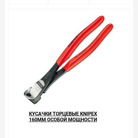
Весь товар сертифицирован, отвечает требованиям
качества. Мы работаем с проверенными
поставщиками, продаем товар от давно
зарекомендовавших себя брендов.
Быстрая доставка в любой город – несколько
вариантов, вы всегда можете выбрать наиболее
удобный. Кусачки торцевые Knipex 130мм
фосфатированные с однокомпонентными рукоятками
, можно получить в пункте выдачи, или заказать
курьерскую доставку до двери. Закажите выгодную
доставку в Ваш город или прямо к вашей двери. Это
удобнее, чем объезжать магазины, тратить время,
выбирать из того, что предлагают, а не покупать то,
что нужно, что хочется.
Брак – это исключение в нашем ассортименте. Если он
выявлен, то возврат товара осуществляется в
КУСАЧКИ ТОРЦЕВЫЕ KNIPEX
соответствии с Законом Российской Федерации «О
160ММ ОСОБОЙ МОЩНОСТИ
защите прав потребителя». Это не значит, что нужно
ФОСФАТИРОВАННЫЕ С
тратить много времени на решение проблемы.
ОДНОКОМПОНЕНТНЫМИ
Правила, согласно которым урегулируется проблема,
РУКОЯТКАМИ