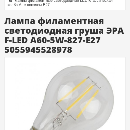
Лампы филаментные светодиодные LED классическая
колба A, с цоколем E27
Лампа филаментная
светодиодная груша ЭРА
F-LED A60-5W-827-E27
5055945528978