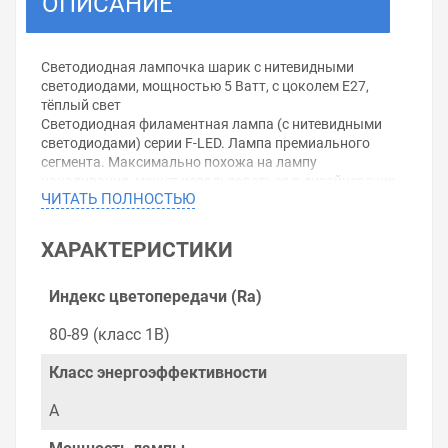
ОПИСАНИЕ
Светодиодная лампочка шарик с нитевидными
светодиодами, мощностью 5 Ватт, с цоколем E27,
тёплый свет
Светодиодная филаментная лампа (с нитевидными
светодиодами) серии F-LED. Лампа премиального
сегмента. Максимально похожа на лампу
накаливания, может использоваться в дизайнерских
ЧИТАТЬ ПОЛНОСТЬЮ
интерьерах. Угол рассеивания светового потока 360
градусов.
Характеристики:Мощность: 5 Вт (эквивалент
ХАРАКТЕРИСТИКИ
мощности 55 Вт)
Напряжение: 170-265 В
Световой поток: 545 Лм
Индекс цветопередачи (Ra)
Цветовая температура: 2700 К
Цоколь: E27
80-89 (класс 1В)
Срок службы: 30 000 часов
Высота: 105 мм
Класс энергоэффективности
Диаметр: 60 мм
A
Уважаемые покупатели.