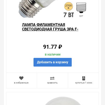
наиболее удобен. С удовольствием ответим на все
вопросы.
ЛАМПА ФИЛАМЕНТНАЯ
СВЕТОДИОДНАЯ ГРУША ЭРА F-
LED A60-7W-827-E27 FROST
743178
91.77 ₽
в наличии
Добавить в корзину
в избранные
сравнить
купить в 1 клик