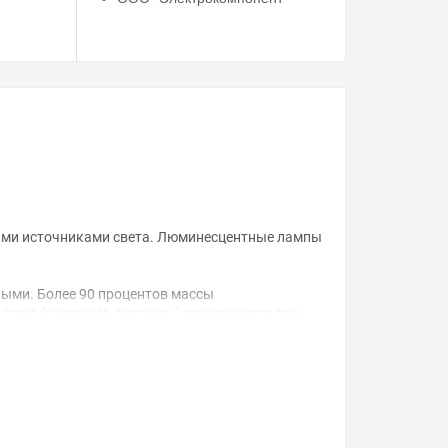
ыми источниками света. Люминесцентные лампы
ными. Более 90 процентов массы
ы ламп (например, металлы) применяются при
ным газом и небольшим количеством ртути.
ное напряжение, между электродами возникает
е в видимый свет. Подбирая состав
ящие для конкретных сфер применения.
ующими аппаратами (ЭПРА). В стартерно-
торами.