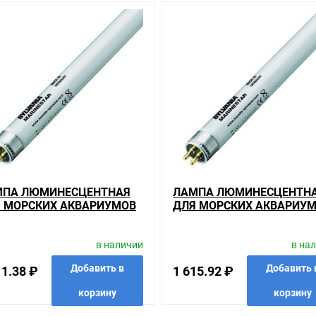
анном сайте справочная информация о товарах не является оферт
удовольствием помогут Вам в выборе оборудования и оформлении н
ть внешний вид, технические характеристики и комплектацию без 
риумов T5 Sylvania FHO 54W/MARINESTAR G5 , у нас всегда одни из
е соотношение цены, качества и ассортимента. Перечень товаров, 
ьзующиеся повышенным спросом, так и то, что в других магазинах к
ается на безопасность и качество продукции. Так же цена - 1 413.1
елей.
МПА ЛЮМИНЕСЦЕНТНАЯ
ЛАМПА ЛЮМИНЕСЦЕНТН
гории
 МОРСКИХ АКВАРИУМОВ
ДЛЯ МОРСКИХ АКВАРИУ
ов T5 с цоколем G5
SYLVANIA FHO
T5 SYLVANIA FHO
ашем сайте именно то, что искали, потратив на это минимум времен
/MARINESTAR G5
80W/MARINESTAR G5
в наличии
в на
иям качества. Мы работаем с проверенными поставщиками, продае
Добавить в
Добавить 
11.38 ₽
1 615.92 ₽
корзину
корзину
ариантов, вы всегда можете выбрать наиболее удобный. Лампа лю
ть в пункте выдачи, или заказать курьерскую доставку до двери. 