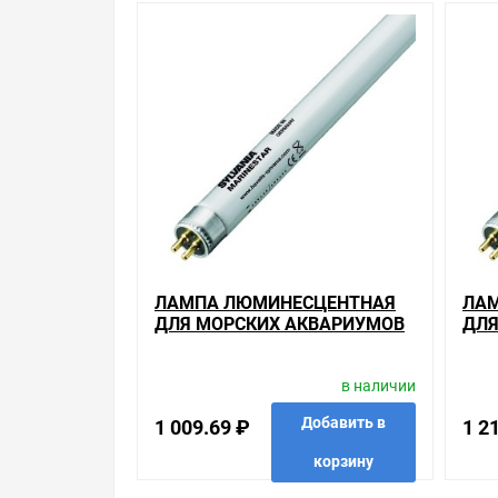
Уважаемые покупатели.
Обращаем Ваше внимание, что размещенная на д
необходимо уточнить у менеджеров, которые с 
Производитель оставляет за собой право изменя
Цена на Лампа люминесцентная для морских аква
магазинах, и вы поймете, что у нас оптимально
позиций. На сайте можно найти как товары, пол
уделяем особое внимание. Кроме того, ставка дел
действуют хорошие скидки для оптовых покупат
ЛАМПА ЛЮМИНЕСЦЕНТНАЯ
ЛА
Мы предлагаем большой выбор товаров из кате
ДЛЯ МОРСКИХ АКВАРИУМОВ
ДЛЯ
Люминесцентные лампы для морских аквариум
T5 SYLVANIA FHO
T5 
по хорошим ценам. Уверены, что вы найдете на н
24W/MARINESTAR G5
39W
в наличии
Весь товар сертифицирован, отвечает требован
брендов.
Добавить в
1 009.69 ₽
1 2
корзину
Быстрая доставка в любой город – несколько в
Sylvania FHO 54W/MARINESTAR G5 , можно получи