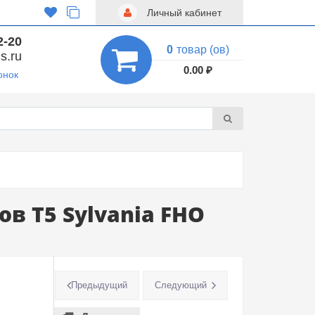
Личный кабинет
2-20
0
товар (ов)
s.ru
0.00 ₽
онок
 T5 Sylvania FHO
Предыдущий
Следующий