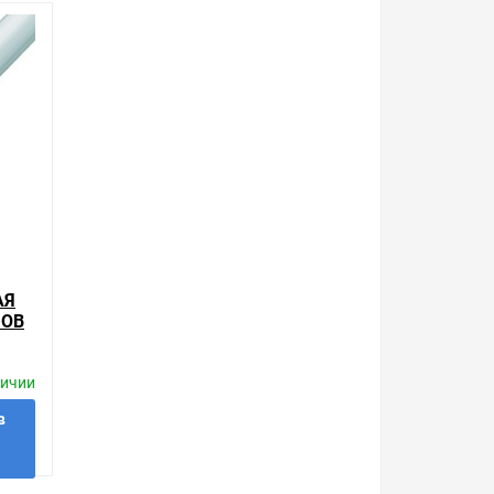
ой, наличие и стоимость оборудования
а него заказа.
уведомления.
 лучших. Сравните с прайсом в других
которые мы продаем, насчитывает десятки тысяч
упить сложно. Ассортимент – это то, чему мы
6 ₽ может быть для Вас и ниже так как у нас
АЯ
МОВ
и. Есть поиск по позициям.
личии
м товар от давно зарекомендовавших себя
в
минесцентная для морских аквариумов T5
Закажите выгодную доставку в Ваш город или