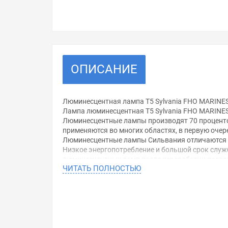
ОПИСАНИЕ
Люминесцентная лампа T5 Sylvania FHO MARINES
Лампа люминесцентная T5 Sylvania FHO MARINE
Люминесцентные лампы производят 70 проценто
применяются во многих областях, в первую оче
Люминесцентные лампы Сильвания отличаются в
Низкое энергопотребление и большой срок служ
люминесцентных ламп после переработки повтор
ЧИТАТЬ ПОЛНОСТЬЮ
производстве другой продукции.
Люминесцентные лампы Сильвания – это разряд
Стенки трубки изнутри покрыты люминофором. В
электрический разряд, и атомы ртути создают 
люминофоров, можно изменять цветность излуч
Они могут работать как в обычных стартерно-д
дроссельных схемах лампы Sylvania могут вкл