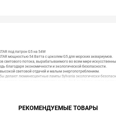
TAR под патрон G5 на 54W
STAR мощностью 54 Ватта с цоколем G5 для морских аквариумов.
в светового потока, вырабатываемого во всем мире искусственн
редь благодаря экономичности и экологической безопасности.
ысокой световой отдачей и малым энергопотреблением.
бы делают люминесцентные лампы Sylvania экологически безопас
но используется в производстве ламп. От 5 до 10 процентов масс
ные лампы низкого давления. Стеклянная трубка наполнена инерт
 конце трубки впаяны электроды. Если на них подается достаточ
ультрафиолетовое излучение. Люминофор преобразует это излучени
ения и тем самым делать люминесцентные лампы наиболее подход
РЕКОМЕНДУЕМЫЕ ТОВАРЫ
россельных схемах включения, так и с электронными пускорегулир
ючаться со стандартными дросселями и компенсирующими конденса