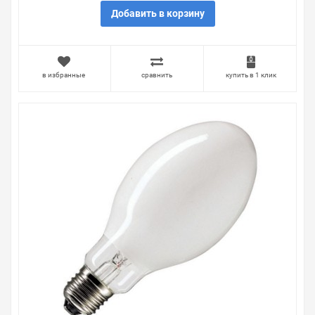
сайте можно найти как товары, пользующиеся
Добавить в корзину
повышенным спросом, так и то, что в других
магазинах купить сложно. Ассортимент – это то, чему
мы уделяем особое внимание. Кроме того, ставка
делается на безопасность и качество продукции. Так
в избранные
сравнить
купить в 1 клик
же цена - 1 078.00 ₽ может быть для Вас и ниже так
как у нас действуют хорошие скидки для оптовых
покупателей.
Мы предлагаем большой выбор товаров из категории
Лампы металлогалогенные 100-400W с цоколем E40
по хорошим ценам. Уверены, что вы найдете на нашем
сайте именно то, что искали, потратив на это минимум
времени. Есть поиск по позициям.
Весь товар сертифицирован, отвечает требованиям
качества. Мы работаем с проверенными
поставщиками, продаем товар от давно
зарекомендовавших себя брендов.
Быстрая доставка в любой город – несколько
вариантов, вы всегда можете выбрать наиболее
удобный. Лампа металлогалогенная BLV HIT 250W nw