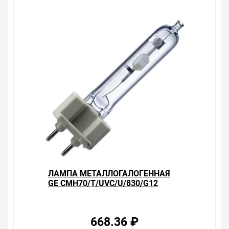
рекомендуется защита от самоотвинчивания.
Уважаемые покупатели.
Обращаем Ваше внимание, что размещенная на
данном сайте справочная информация о товарах не
является офертой, наличие и стоимость оборудования
необходимо уточнить у менеджеров, которые с
удовольствием помогут Вам в выборе оборудования и
оформлении на него заказа.
Производитель оставляет за собой право изменять
внешний вид, технические характеристики и
комплектацию без уведомления.
Цена на Лампа металлогалогенная GE
CMH35/T/UVC/U/830/G12 (МГЛ) , у нас всегда одни из
лучших. Сравните с прайсом в других магазинах, и вы
ЛАМПА МЕТАЛЛОГАЛОГЕННАЯ
поймете, что у нас оптимальное соотношение цены,
GE CMH70/T/UVC/U/830/G12
качества и ассортимента. Перечень товаров, которые
(МГЛ)
мы продаем, насчитывает десятки тысяч позиций. На
сайте можно найти как товары, пользующиеся
повышенным спросом, так и то, что в других
668.36 ₽
магазинах купить сложно. Ассортимент – это то, чему