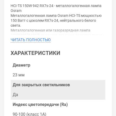
HCI-TS 150W 942 RX7s-24 - металлогалогенная лампа
Osram
Металлогалогенная лампа Osram HCI-TS мощностью
150 Ватт с цоколем RX7s-24, нейтрального белого
света.
Металлогалогенная или газоразрядная лампа
(4050300784007) высокого давления является самым
ЧИТАТЬ ПОЛНОСТЬЮ
эффективным источником света, в ней сочетается
большой световой поток с компактностью.
Отличительные черты современных
ХАРАКТЕРИСТИКИ
металлогалогенных ламп (МГЛ) - это низкое
тепловыделение, прекрасная цветовая передача и
большой срок службы, благодаря компактной
Диаметр
конструкции этих МГЛ можно удобно управлять
освещением.
23 мм
Газоразрядные лампы высокого давления широко
используются там, где:
Для закрытых светильников
- необходима яркая подсветка товаров и каких-либо
предметов: на витринах и в торговых залах.
Да
- большое значение имеют энергоэффективность и
срок службы: производственное и промышленное
Индекс цветопередачи (Ra)
освещение, освещение спортивных площадок и
сооружений, строительное освещение, а также
90-100 (класс 1А)