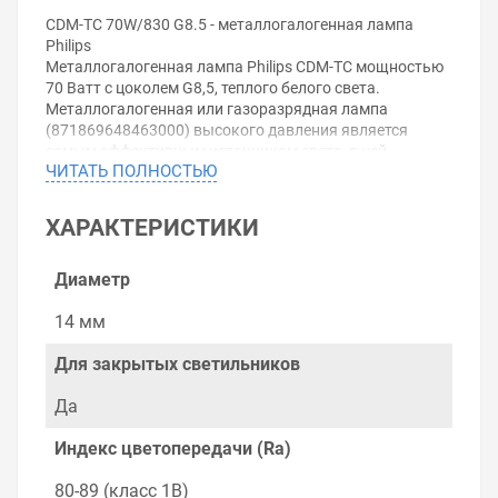
CDM-TC 70W/830 G8.5 - металлогалогенная лампа
Philips
Металлогалогенная лампа Philips CDM-TC мощностью
70 Ватт с цоколем G8,5, теплого белого света.
Металлогалогенная или газоразрядная лампа
(871869648463000) высокого давления является
самым эффективным источником света, в ней
ЧИТАТЬ ПОЛНОСТЬЮ
сочетается большой световой поток с компактностью.
Отличительные черты современных
металлогалогенных ламп (МГЛ) - это низкое
ХАРАКТЕРИСТИКИ
тепловыделение, прекрасная цветовая передача и
большой срок службы, благодаря компактной
конструкции этих МГЛ можно удобно управлять
Диаметр
освещением.
Газоразрядные лампы высокого давления широко
14 мм
используются там, где:
- необходима яркая подсветка товаров и каких-либо
Для закрытых светильников
предметов: на витринах и в торговых залах.
- большое значение имеют энергоэффективность и
Да
срок службы: производственное и промышленное
освещение, освещение спортивных площадок и
Индекс цветопередачи (Ra)
сооружений, строительное освещение, а также
искусственное наружное освещение: ночное уличное
80-89 (класс 1В)