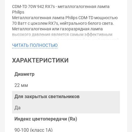
CDM-TD 70W 942 RX7s - металлогалогенная лампа
Philips
Металлогалогенная лампа Philips CDM-TD мощностью
70 Ватт с цоколем RX7s, нейтрального белого света.
Металлогалогенная или газоразрядная лампа
высокого давления является самым эффективным
источником света, в ней сочетается большой световой
ЧИТАТЬ ПОЛНОСТЬЮ
поток с компактностью.
Отличительные черты современных
металлогалогенных ламп (МГЛ) - это низкое
ХАРАКТЕРИСТИКИ
тепловыделение, прекрасная цветовая передача и
большой срок службы, благодаря компактной
конструкции этих МГЛ можно удобно управлять
Диаметр
освещением.
Газоразрядные лампы высокого давления широко
22 мм
используются там, где:
- необходима яркая подсветка товаров и каких-либо
Для закрытых светильников
предметов: на витринах и в торговых залах.
- большое значение имеют энергоэффективность и
Да
срок службы: производственное и промышленное
освещение, освещение спортивных площадок и
Индекс цветопередачи (Ra)
сооружений, строительное освещение, а также
искусственное наружное освещение: ночное уличное
90-100 (класс 1А)