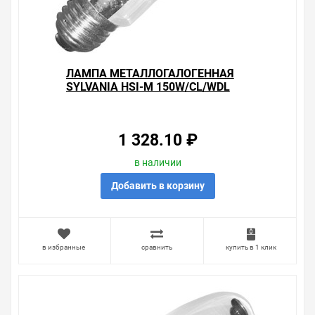
Свяжитесь с нами любым способом, который для вас
наиболее удобен. С удовольствием ответим на все
вопросы.
ЛАМПА МЕТАЛЛОГАЛОГЕННАЯ
SYLVANIA HSI-M 150W/CL/WDL
Е27 3000К 14000LM ПРОЗРАЧ
±360° (МГЛ)
1 328.10 ₽
в наличии
Добавить в корзину
в избранные
сравнить
купить в 1 клик