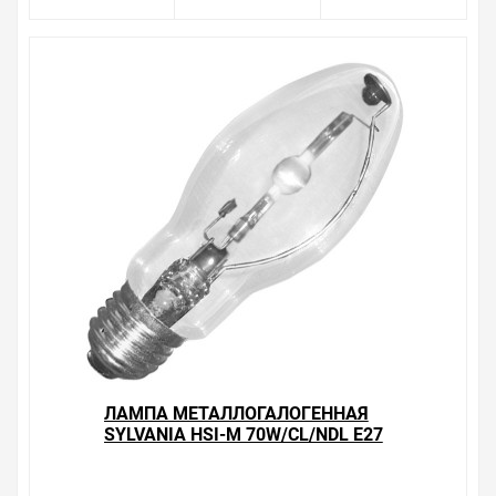
то, что в других магазинах купить сложно.
Ассортимент – это то, чему мы уделяем особое
внимание. Кроме того, ставка делается на
безопасность и качество продукции. Так же цена - 1
328.10 ₽ может быть для Вас и ниже так как у нас
действуют хорошие скидки для оптовых покупателей.
Мы предлагаем большой выбор товаров из категории
Лампы металлогалогенные 70-150W с цоколем E27
по хорошим ценам. Уверены, что вы найдете на нашем
сайте именно то, что искали, потратив на это минимум
времени. Есть поиск по позициям.
Весь товар сертифицирован, отвечает требованиям
качества. Мы работаем с проверенными
поставщиками, продаем товар от давно
зарекомендовавших себя брендов.
Быстрая доставка в любой город – несколько
вариантов, вы всегда можете выбрать наиболее
ЛАМПА МЕТАЛЛОГАЛОГЕННАЯ
удобный. Лампа металлогалогенная SYLVANIA HSI-M
SYLVANIA HSI-M 70W/CL/NDL Е27
100W/CL/NDL Е27 4200К 8000lm прозрач ±360° (МГЛ) ,
4200К 6000LM ПРОЗРАЧ ±360°
можно получить в пункте выдачи, или заказать
(МГЛ)
курьерскую доставку до двери. Закажите выгодную