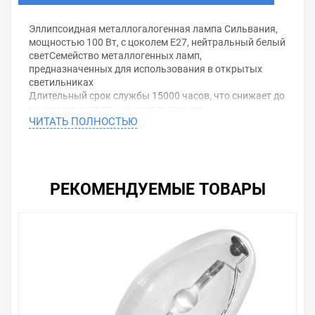
Эллипсоидная металлогалогенная лампа Сильвания,
мощностью 100 Вт, с цоколем E27, нейтральный белый
светСемейство металлогенных ламп,
предназначенных для использования в открытых
светильниках
Длительный срок службы 15000 часов, что снижает до
минимума затраты на эксплуатацию
ЧИТАТЬ ПОЛНОСТЬЮ
Отличная цветопередача в течение всего срока
службы
Наружное защитное стекло от УФ излучения снижает
обесцвечивание материалов
Разнообразие цветов и мощностей
РЕКОМЕНДУЕМЫЕ ТОВАРЫ
Лампы с прозрачной колбой или покрытием
Очень экономичные источники света для освещения в
больших общественных местах, например, терминалы
аэропортов, залы, вестибюли, просторных офисов
Мощность: 100 Вт
Цоколь: E27
Покрытие лампы: прозрачное
Цветовая температура: 4200 К
Световой поток: 8 000 Лм
Длина: 142 мм